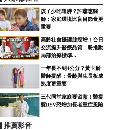
孩子少吃還胖？許薰惠醫
師：家庭環境比盲目節食更
重要
高齡社會攝護腺癌增！台日
交流提升醫療品質 盼推動
局部治療標準...
一年長不到4公分？黃玉齡
醫師提醒：骨齡與生長板成
熟度更重要
三代同堂家庭要留意！醫提
醒RSV恐增加長者重症風險
▋推薦影音