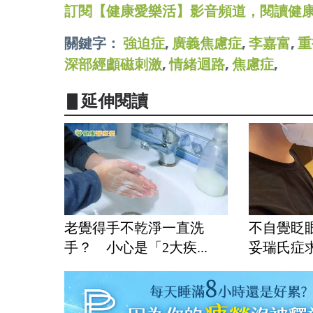
訂閱【健康愛樂活】影音頻道，閱讀健
關鍵字：
強迫症
,
廣義焦慮症
,
李嘉富
,
重
深部經顱磁刺激
,
情緒迴路
,
焦慮症
,
▋延伸閱讀
老覺得手不乾淨一直洗
不自覺眨
手？ 小心是「2大疾...
妥瑞氏症求