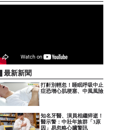
▋最新新聞
打鼾別輕忽！睡眠呼吸中止
症恐增心肌梗塞、中風風險
知名牙醫、演員相繼猝逝！
醫示警：中壯年族群「3原
因」易忽略心臟警訊