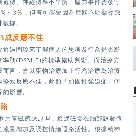
族遺傳、神經傳導不平衡、壓力事件誘發等
2％～3％，但有可能會因為症狀不明顯導致
計數據。
3成反應不佳
會透過問診來了解病人的思考及行為是否影
則(DSM-5)的標準協助判斷。而治療方
般而言，會以藥物治療加上行為治療為治療
物療效反應不佳，此類「頑固性強迫症」病
等的影響。
迴路
要是利用電磁感應原理，透過磁場在腦部誘發微
血流量增加及調控情緒迴路活性。根據精神