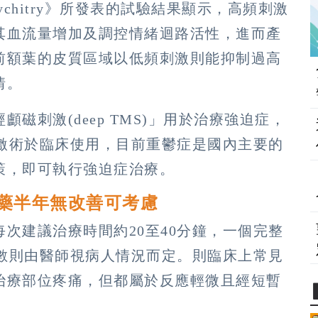
al Psychitry》所發表的試驗結果顯示，高頻刺激
其血流量增加及調控情緒迴路活性，進而產
前額葉的皮質區域以低頻刺激則能抑制過高
情。
磁刺激(deep TMS)」用於治療強迫症，
刺激術於臨床使用，目前重鬱症是國內主要的
策，即可執行強迫症治療。
服藥半年無改善可考慮
次建議治療時間約20至40分鐘，一個完整
次數則由醫師視病人情況而定。則臨床上常見
治療部位疼痛，但都屬於反應輕微且經短暫