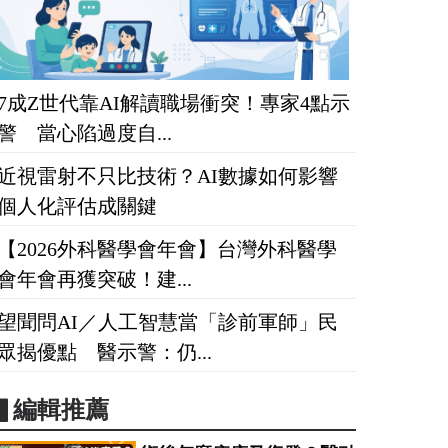
7成Z世代靠AI解讀職場衝突！專家4點示
警 當心陷過度自...
近視雷射不只比技術？AI數據如何影響
個人化評估成關鍵
【2026外科醫學會年會】台灣外科醫學
會年會再獲突破！建...
望聞問AI／人工智慧當「診前軍師」民
眾揭優點 醫示警：仍...
▋編輯推薦