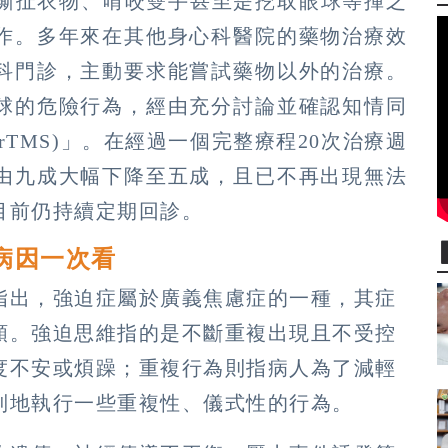
有撕扯衣物、啃咬雙手甚至是挖取眼球等揮之
作。多年來在其他身心科醫院的藥物治療效
科門診，主動要求能嘗試藥物以外的治療。
球的危險行為，經由充分討論並確認知情同
TMS)」。在經過一個完整療程20次治療週
由九成大幅下降至五成，且已不再出現無法
目前仍持續定期回診。
病因一次看
指出，強迫症屬於廣義焦慮症的一種，其症
類。強迫思維指的是不斷重複出現且不受控
度不安或煩躁；重複行為則指病人為了減輕
制地執行一些重複性、儀式性的行為。