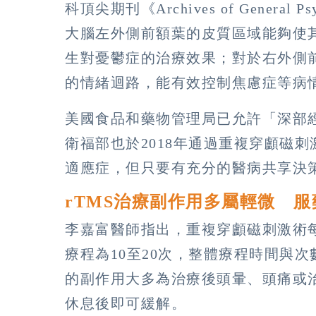
科頂尖期刊《Archives of Gener
大腦左外側前額葉的皮質區域能夠使
生對憂鬱症的治療效果；對於右外側
的情緒迴路，能有效控制焦慮症等病
美國食品和藥物管理局已允許「深部經顱
衛福部也於2018年通過重複穿顱磁
適應症，但只要有充分的醫病共享決
rTMS治療副作用多屬輕微 
李嘉富醫師指出，重複穿顱磁刺激術每
療程為10至20次，整體療程時間與
的副作用大多為治療後頭暈、頭痛或
休息後即可緩解。