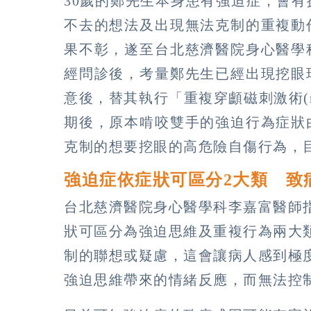
30歲的鄭先生本身患有強迫症，會
不去的想法及出現無法克制的重複動
果不彰，遂至台北慈濟醫院身心醫學
經問診後，考量鄭先生已經出現挖眼
意後，替其執行「重複穿顱磁刺激術(r
期後，原本啃咬雙手的強迫行為症狀
克制的想要挖眼的高危險自傷行為，
強迫症依症狀可區分2大類 致
台北慈濟醫院身心醫學科李嘉富醫師
狀可區分為強迫思維及重複行為兩大
制的聯想或疑慮，這會讓病人感到極
強迫思維帶來的情緒反應，而無法控