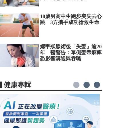
18歲男高中生跑步突失去心
跳 3方攜手成功搶救生命
婦甲狀腺術後「失聲」逾20
年 醫警告：單側聲帶麻痺
恐影響溝通與吞嚥
▋健康專輯