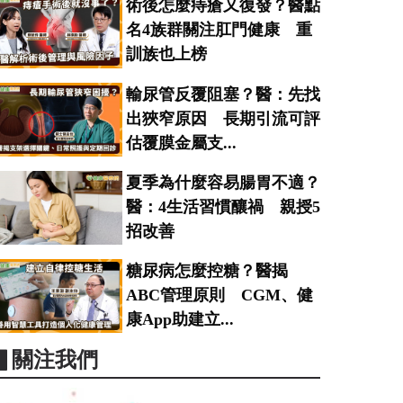
術後怎麼痔瘡又復發？醫點
名4族群關注肛門健康 重
訓族也上榜
輸尿管反覆阻塞？醫：先找
出狹窄原因 長期引流可評
估覆膜金屬支...
夏季為什麼容易腸胃不適？
醫：4生活習慣釀禍 親授5
招改善
糖尿病怎麼控糖？醫揭
ABC管理原則 CGM、健
康App助建立...
▋關注我們