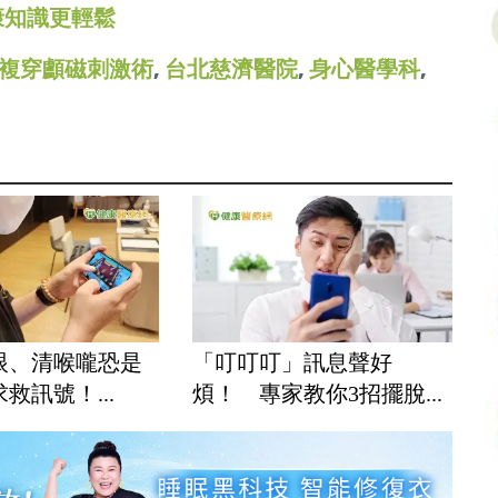
康知識更輕鬆
複穿顱磁刺激術
,
台北慈濟醫院
,
身心醫學科
,
眼、清喉嚨恐是
「叮叮叮」訊息聲好
救訊號！...
煩！ 專家教你3招擺脫...