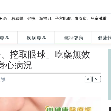
RSV
、
粒線體
、
健檢
、
海福刀
、
子宮肌瘤
、
青春痘
、
兒童減重
專區
疾病專區
圖說健康
健康
手、挖取眼球」吃藥無效
身心病況
報導
+