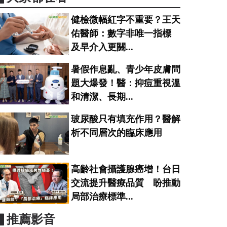
健檢微幅紅字不重要？王天
佑醫師：數字非唯一指標
及早介入更關...
暑假作息亂、青少年皮膚問
題大爆發！醫：抑痘重視溫
和清潔、長期...
玻尿酸只有填充作用？醫解
析不同層次的臨床應用
高齡社會攝護腺癌增！台日
交流提升醫療品質 盼推動
局部治療標準...
▋推薦影音