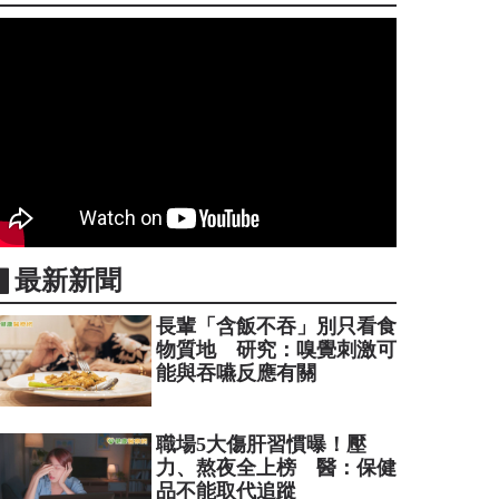
▋最新新聞
長輩「含飯不吞」別只看食
物質地 研究：嗅覺刺激可
能與吞嚥反應有關
職場5大傷肝習慣曝！壓
力、熬夜全上榜 醫：保健
品不能取代追蹤