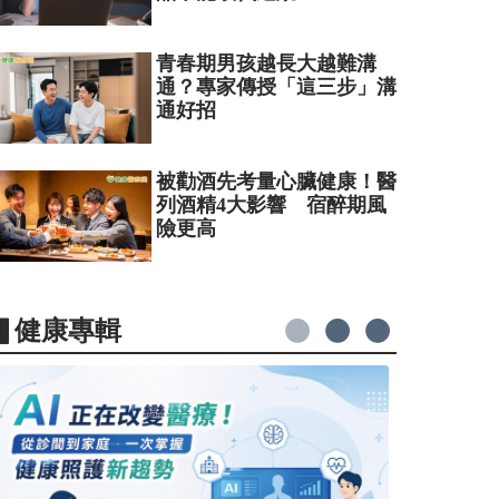
青春期男孩越長大越難溝
通？專家傳授「這三步」溝
通好招
被勸酒先考量心臟健康！醫
列酒精4大影響 宿醉期風
險更高
▋健康專輯