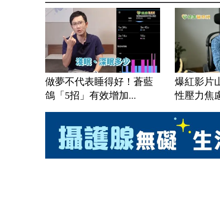
做夢不代表睡得好！蒼藍
爆紅影片
鴿「5招」有效增加...
性壓力焦慮