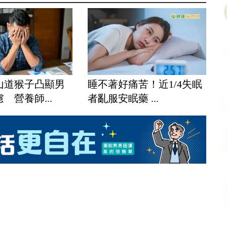
山道猴子凸顯男
睡不著好痛苦！近1/4失眠
 營養師...
者亂服安眠藥 ...