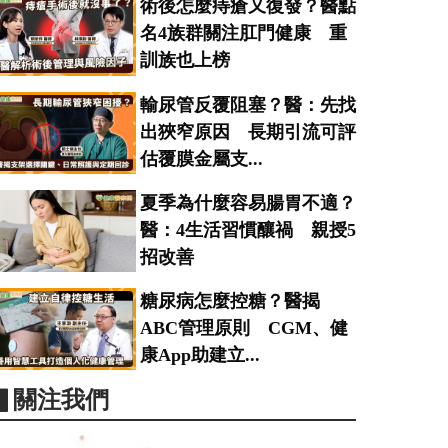
術後怎麼痔瘡又復發？醫點
名4族群關注肛門健康 重
訓族也上榜
輸尿管反覆阻塞？醫：先找
出狹窄原因 長期引流可評
估覆膜金屬支...
夏季為什麼容易腸胃不適？
醫：4生活習慣釀禍 親授5
招改善
糖尿病怎麼控糖？醫揭
ABC管理原則 CGM、健
康App助建立...
▋關注我們