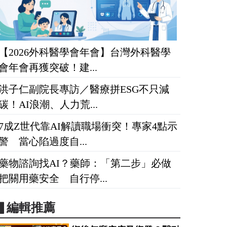
【2026外科醫學會年會】台灣外科醫學
會年會再獲突破！建...
洪子仁副院長專訪／醫療拼ESG不只減
碳！AI浪潮、人力荒...
7成Z世代靠AI解讀職場衝突！專家4點示
警 當心陷過度自...
藥物諮詢找AI？藥師：「第二步」必做
把關用藥安全 自行停...
▋編輯推薦