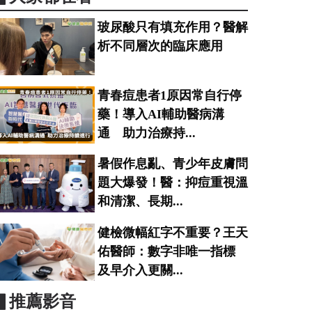
玻尿酸只有填充作用？醫解
析不同層次的臨床應用
青春痘患者1原因常自行停
藥！導入AI輔助醫病溝
通 助力治療持...
暑假作息亂、青少年皮膚問
題大爆發！醫：抑痘重視溫
和清潔、長期...
健檢微幅紅字不重要？王天
佑醫師：數字非唯一指標
及早介入更關...
▋推薦影音