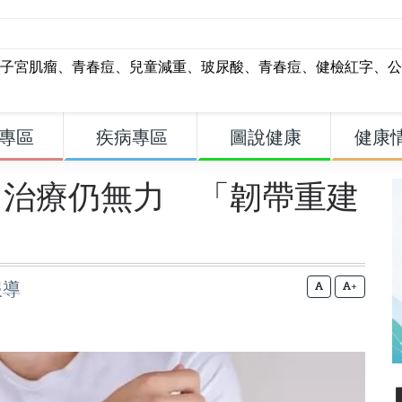
子宮肌瘤
、
青春痘
、
兒童減重
、
玻尿酸
、
青春痘
、
健檢紅字
、
公
專區
疾病專區
圖說健康
健康
臼治療仍無力 「韌帶重建
報導
+