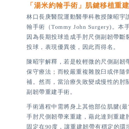
「湯米約翰手術」肌鍵移植重
林口長庚醫院運動醫學科教授陳昭宇
翰手術（Tommy John Surgery)
因為長期投球造成手肘尺側副韌帶斷
投球，表現優異後，因此而得名。
陳昭宇解釋，若是較輕微的尺側副韌
保守療法；而較嚴重複雜脫臼或伴隨
補。然而，當治療失敗變成慢性的肘
副韌帶重建手術。
手術過程中需將身上其他部位肌腱(最
手肘尺側韌帶來重建，藉此達到重建
固定在90度，讓重建韌帶有穩定的