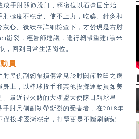
造成手肘關節脫臼，經復位以石膏固定治
手肘極度不穩定、使不上力，吃藥、針灸和
分灰心。後續在詳細檢查下，才發現是右肘
Ligament)斷裂，經醫師建議，進行韌帶重建(湯米
症狀，回到日常生活崗位。
運動員
手肘尺側副韌帶損傷常見於肘關節脫臼之病
員身上，以棒球投手和其他投擲運動員如美
見。最近很火熱的大聯盟天使隊日籍球星
手肘尺側副韌帶斷裂的受害者，在2018年
不僅投球逐漸穩定，打擊更是不斷刷新紀