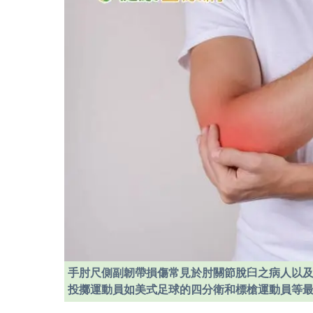
手肘尺側副韌帶損傷常見於肘關節脫臼之病人以
投擲運動員如美式足球的四分衛和標槍運動員等