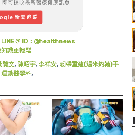
＠ ID：@healthnews
康知識更輕鬆
黃贊文
,
陳昭宇
,
李祥安
,
韌帶重建(湯米約翰)手
,
運動醫學科
,