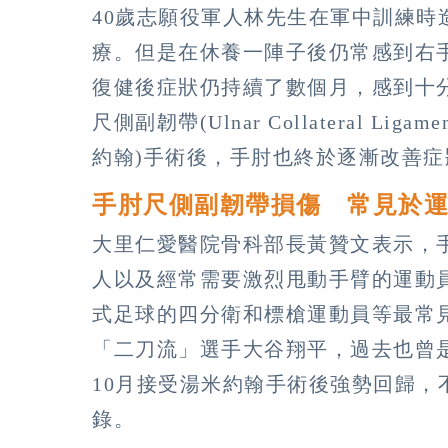
40歲志願役軍人林先生在軍中訓練時
療。但是在休養一陣子後仍常感到右
復健後症狀仍持續了數個月，感到十
尺側副韌帶(Ulnar Collateral 
約翰)手術後，手肘也終於逐漸改善
手肘尺側副韌帶損傷 常見於
大里仁愛醫院骨科部長黃贊文表示，
人以及經常需要激烈甩動手臂的運動
式足球的四分衛和標槍運動員等最常
「二刀流」選手大谷翔平，過去也曾是
10月接受湯米約翰手術後強勢回歸，
錄。