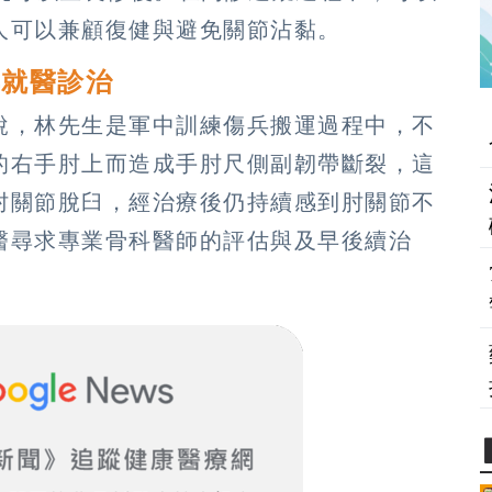
人可以兼顧復健與避免關節沾黏。
早就醫診治
說，林先生是軍中訓練傷兵搬運過程中，不
的右手肘上而造成手肘尺側副韌帶斷裂，這
肘關節脫臼，經治療後仍持續感到肘關節不
醫尋求專業骨科醫師的評估與及早後續治