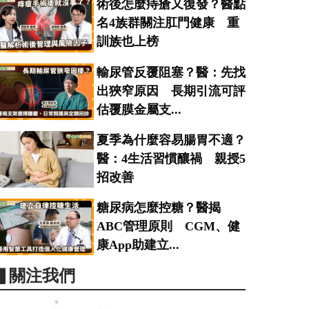
術後怎麼痔瘡又復發？醫點
名4族群關注肛門健康 重
訓族也上榜
輸尿管反覆阻塞？醫：先找
出狹窄原因 長期引流可評
估覆膜金屬支...
夏季為什麼容易腸胃不適？
醫：4生活習慣釀禍 親授5
招改善
糖尿病怎麼控糖？醫揭
ABC管理原則 CGM、健
康App助建立...
▋關注我們