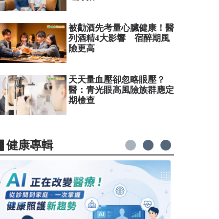
被勸酒先考量心臟健康！醫
列酒精4大影響 宿醉期風
險更高
天天量血壓卻忽略眼壓？
醫：青光眼高風險族群應定
期檢查
▋健康專輯