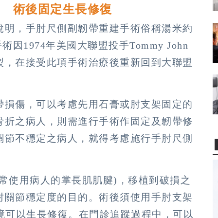
建 術後固定生長修復
說明，手肘尺側副韌帶重建手術俗稱湯米約
。本手術因1974年美國大聯盟投手Tommy John
裂，在接受此項手術治療後重新回到大聯盟
帶損傷，可以考慮先用石膏或肘支架固定的
骨折之病人，則需進行手術作固定及韌帶修
關節不穩定之病人，就得考慮施行手肘尺側
常使用病人的掌長肌肌腱)，移植到破損之
肘關節穩定度的目的。術後須使用手肘支架
環境可以生長修復。在門診追蹤過程中，可以