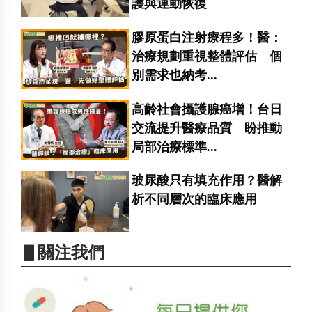
護與運動恢復
膠原蛋白注射療程多！醫：
治療規劃重視整體評估 個
別需求也納考...
高齡社會攝護腺癌增！台日
交流提升醫療品質 盼推動
局部治療標準...
玻尿酸只有填充作用？醫解
析不同層次的臨床應用
▋關注我們