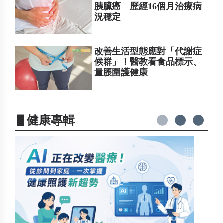
胰臟癌 歷經16個月治療病
況穩定
改善生活型態應對「代謝症
候群」！醫教看食品標示、
量腰圍護健康
▋健康專輯