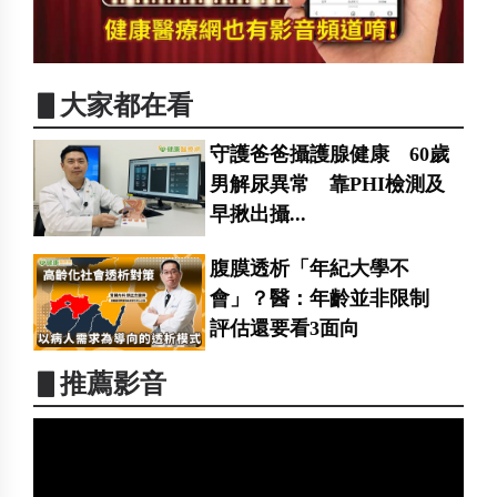
▋大家都在看
守護爸爸攝護腺健康 60歲
男解尿異常 靠PHI檢測及
早揪出攝...
腹膜透析「年紀大學不
會」？醫：年齡並非限制
評估還要看3面向
▋推薦影音