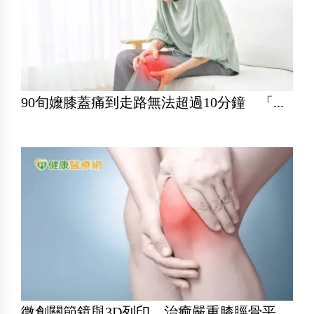
90旬嬤膝蓋痛到走路無法超過10分鐘 「...
微創關節鏡與3D列印 治癒嚴重膝脛骨平