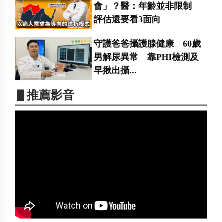
會」？醫：年齡並非限制
評估還要看3面向
守護爸爸攝護腺健康 60歲
男解尿異常 靠PHI檢測及
早揪出攝...
▋推薦影音