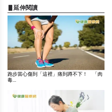
▋延伸閱讀
跑步當心傷到「這裡」痛到蹲不下！ 「肉
毒...