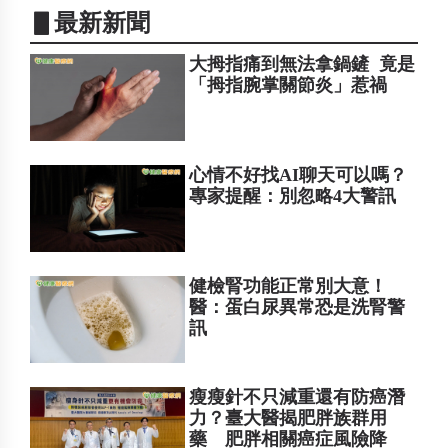
▋最新新聞
大拇指痛到無法拿鍋鏟 竟是
「拇指腕掌關節炎」惹禍
心情不好找AI聊天可以嗎？
專家提醒：別忽略4大警訊
健檢腎功能正常別大意！
醫：蛋白尿異常恐是洗腎警
訊
瘦瘦針不只減重還有防癌潛
力？臺大醫揭肥胖族群用
藥 肥胖相關癌症風險降