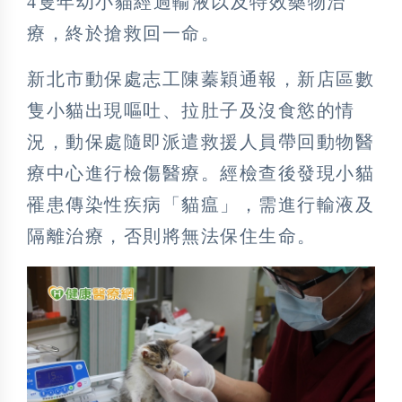
4隻年幼小貓經過輸液以及特效藥物治
療，終於搶救回一命。
新北市動保處志工陳蓁穎通報，新店區數
隻小貓出現嘔吐、拉肚子及沒食慾的情
況，動保處隨即派遣救援人員帶回動物醫
療中心進行檢傷醫療。經檢查後發現小貓
罹患傳染性疾病「貓瘟」，需進行輸液及
隔離治療，否則將無法保住生命。