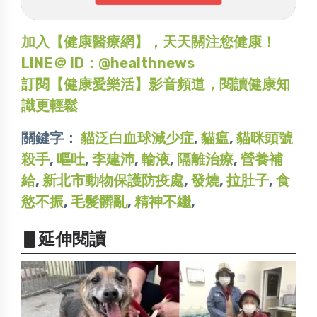
加入【健康醫療網】，天天關注您健康！
LINE＠ ID：@healthnews
訂閱【健康愛樂活】影音頻道，閱讀健康知
識更輕鬆
關鍵字：
貓泛白血球減少症
,
貓瘟
,
貓咪頭號
殺手
,
嘔吐
,
李建沛
,
輸液
,
隔離治療
,
營養補
給
,
新北市動物保護防疫處
,
發燒
,
拉肚子
,
食
慾不振
,
毛髮髒亂
,
精神不繼
,
▋延伸閱讀