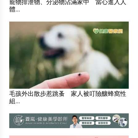
寵物排泄物、分泌物沾滿家中 當心進入人
體...
毛孩外出散步惹跳蚤 家人被叮險釀蜂窩性
組...