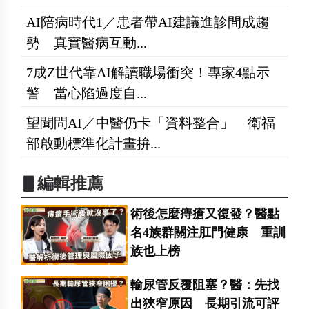
AI陪病時代1／患者帶AI建議進診間成趨
勢 真實醫病互動...
7成Z世代靠AI解讀職場衝突！專家4點示
警 當心陷過度自...
望聞問AI／中醫仍卡「資料整合」 衛福
部啟動標準化計畫拚...
▋編輯推薦
術後怎麼痔瘡又復發？醫點
名4族群關注肛門健康 重訓
族也上榜
輸尿管反覆阻塞？醫：先找
出狹窄原因 長期引流可評