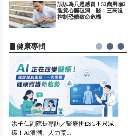
誤以為只是感冒！52歲男喘2
週竟心臟破洞 醫：三高沒
控制恐釀致命危機
▋健康專輯
洪子仁副院長專訪／醫療拼ESG不只減
碳！AI浪潮、人力荒...