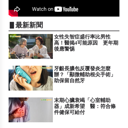
▋最新新聞
女性失智症盛行率比男性
高！醫揭4可能原因 更年期
後應警惕
牙齦長膿包反覆發炎怎麼
辦？「顯微輔助根尖手術」
助保留自然牙
末期心臟衰竭「心室輔助
器」成新希望 醫：符合條
件健保可給付