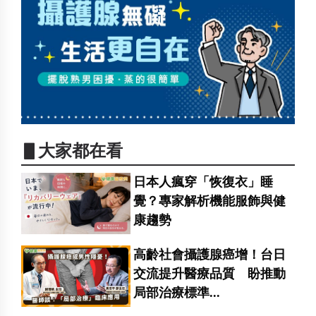
▋大家都在看
日本人瘋穿「恢復衣」睡
覺？專家解析機能服飾與健
康趨勢
高齡社會攝護腺癌增！台日
交流提升醫療品質 盼推動
局部治療標準...