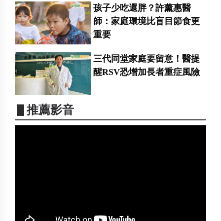
孩子少吃還胖？許薰惠醫
師：家庭環境比盲目節食更
重要
三代同堂家庭要留意！醫提
醒RSV恐增加長者重症風險
▋推薦影音