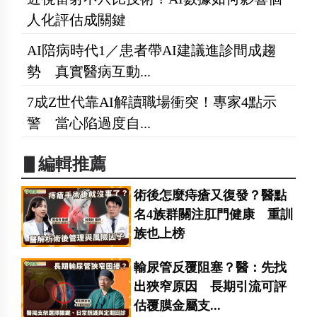
人化評估成關鍵
AI陪病時代1／患者帶AI建議進診間成趨
勢 真實醫病互動...
7成Z世代靠AI解讀職場衝突！專家4點示
警 當心陷過度自...
▋編輯推薦
術後怎麼痔瘡又復發？醫點
名4族群關注肛門健康 重訓
族也上榜
輸尿管反覆阻塞？醫：先找
出狹窄原因 長期引流可評
估覆膜金屬支...