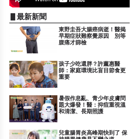
▋最新新聞
東野圭吾大腸癌病逝！醫揭
早期症狀難察覺原因 別等
腹痛才篩檢
孩子少吃還胖？許薰惠醫
師：家庭環境比盲目節食更
重要
暑假作息亂、青少年皮膚問
題大爆發！醫：抑痘重視溫
和清潔、長期照護
兒童腸胃炎高峰期快到了 保