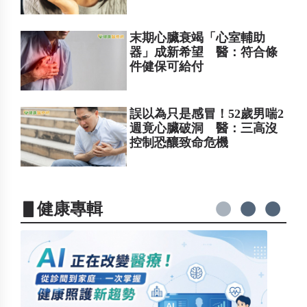
末期心臟衰竭「心室輔助
器」成新希望 醫：符合條
件健保可給付
誤以為只是感冒！52歲男喘2
週竟心臟破洞 醫：三高沒
控制恐釀致命危機
▋健康專輯