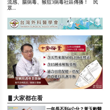
流感、腸病毒、猴痘3病毒社區傳播！ 民
眾...
▋大家都在看
一年長不到4公分？黃玉齡醫