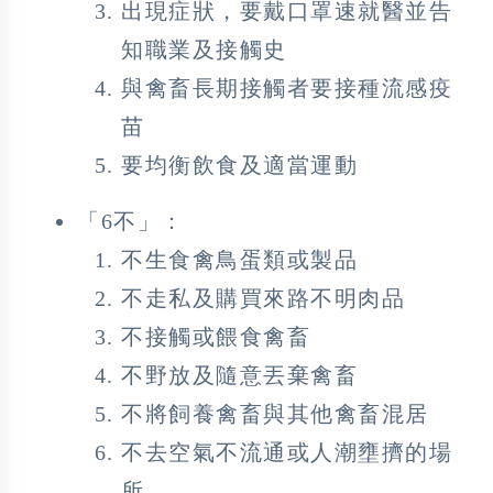
出現症狀，要戴口罩速就醫並告
知職業及接觸史
與禽畜長期接觸者要接種流感疫
苗
要均衡飲食及適當運動
「6不」：
不生食禽鳥蛋類或製品
不走私及購買來路不明肉品
不接觸或餵食禽畜
不野放及隨意丟棄禽畜
不將飼養禽畜與其他禽畜混居
不去空氣不流通或人潮壅擠的場
所