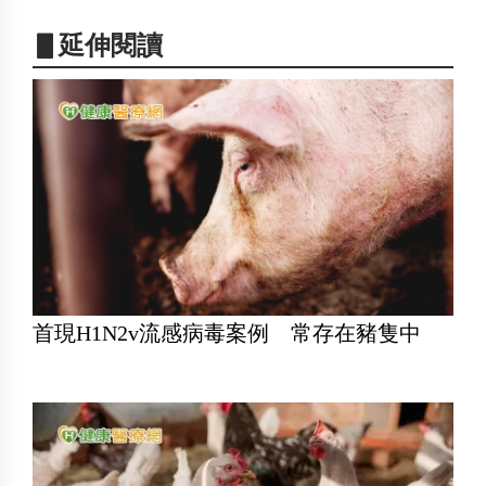
▋延伸閱讀
首現H1N2v流感病毒案例 常存在豬隻中