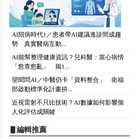
AI陪病時代1／患者帶AI建議進診間成趨
勢 真實醫病互動...
AI能幫整理健康資訊？兒科醫：當心病情
「愈查愈亂」 揭1...
望聞問AI／中醫仍卡「資料整合」 衛福
部啟動標準化計畫拚...
近視雷射不只比技術？AI數據如何影響個
人化評估成關鍵
▋編輯推薦