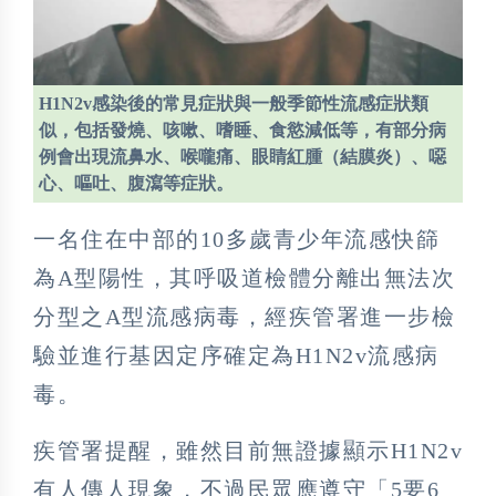
H1N2v感染後的常見症狀與一般季節性流感症狀類
似，包括發燒、咳嗽、嗜睡、食慾減低等，有部分病
例會出現流鼻水、喉嚨痛、眼睛紅腫（結膜炎）、噁
心、嘔吐、腹瀉等症狀。
一名住在中部的10多歲青少年流感快篩
為A型陽性，其呼吸道檢體分離出無法次
分型之A型流感病毒，經疾管署進一步檢
驗並進行基因定序確定為H1N2v流感病
毒。
疾管署提醒，雖然目前無證據顯示H1N2v
有人傳人現象，不過民眾應遵守「5要6