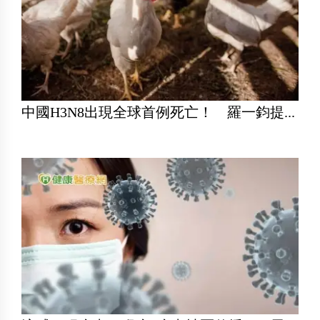
中國H3N8出現全球首例死亡！ 羅一鈞提...