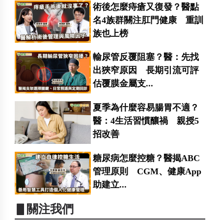
術後怎麼痔瘡又復發？醫點
名4族群關注肛門健康 重訓
族也上榜
輸尿管反覆阻塞？醫：先找
出狹窄原因 長期引流可評
估覆膜金屬支...
夏季為什麼容易腸胃不適？
醫：4生活習慣釀禍 親授5
招改善
糖尿病怎麼控糖？醫揭ABC
管理原則 CGM、健康App
助建立...
▋關注我們