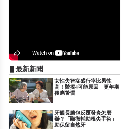
▋最新新聞
女性失智症盛行率比男性
高！醫揭4可能原因 更年期
後應警惕
牙齦長膿包反覆發炎怎麼
辦？「顯微輔助根尖手術」
助保留自然牙