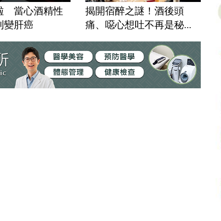
啦 當心酒精性
揭開宿醉之謎！酒後頭
到變肝癌
痛、噁心想吐不再是秘...