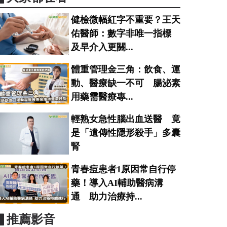
健檢微幅紅字不重要？王天
佑醫師：數字非唯一指標
及早介入更關...
體重管理金三角：飲食、運
動、醫療缺一不可 腸泌素
用藥需醫療專...
輕熟女急性腦出血送醫 竟
是「遺傳性隱形殺手」多囊
腎
青春痘患者1原因常自行停
藥！導入AI輔助醫病溝
通 助力治療持...
▋推薦影音