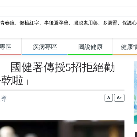
青春痘
、
健檢紅字
、
事後避孕藥
、
腸泌素用藥
、
多囊腎
、
保護心
專區
疾病專區
圖說健康
健康
量 國健署傳授5招拒絕勸
乎乾啦」
報導
+