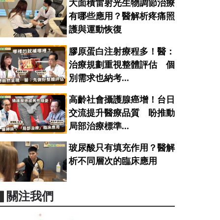
大面積雷射光生物調節治療
有哪些應用？醫解析疼痛照
護與運動恢復
膠原蛋白注射療程多！醫：
治療規劃重視整體評估 個
別需求也納考...
高齡社會攝護腺癌增！台日
交流提升醫療品質 盼推動
局部治療標準...
玻尿酸只有填充作用？醫解
析不同層次的臨床應用
▋關注我們