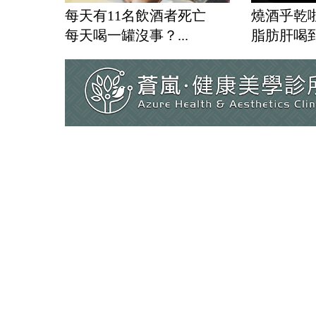
每天有11名飲酒者死亡
燒酒乎乾
每天喝一罐沒事？...
脂肪肝喝