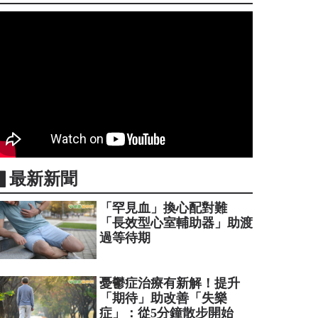
▋最新新聞
「罕見血」換心配對難
「長效型心室輔助器」助渡
過等待期
憂鬱症治療有新解！提升
「期待」助改善「失樂
症」：從5分鐘散步開始