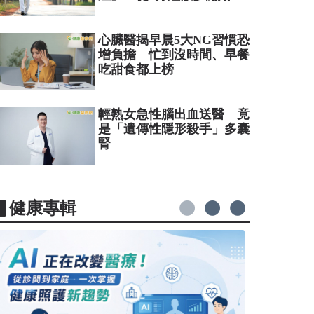
心臟醫揭早晨5大NG習慣恐
增負擔 忙到沒時間、早餐
吃甜食都上榜
輕熟女急性腦出血送醫 竟
是「遺傳性隱形殺手」多囊
腎
▋健康專輯