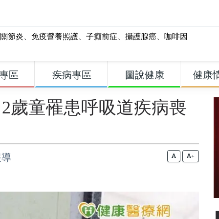
關節炎
、
免疫營養照護
、
子癲前症
、
攝護腺癌
、
咖啡因
專區
疾病專區
圖說健康
健康
2歲童罹患呼吸道疾病喪
報導
+