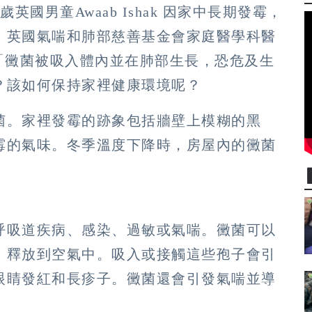
國男童Awaab Ishak 因家中長期發霉，
。英國氣喘和肺部慈善基金會家庭醫學科醫
）警示：「黴菌被吸入體內並在肺部生長，恐危及生
？該如何保持家裡健康環境呢？
菌。家裡發霉的跡象包括牆壁上模糊的黑
霉的氣味。冬季溫度下降時，房屋內的黴菌
呼吸道疾病、感染、過敏或氣喘。黴菌可以
」釋放到空氣中。吸入或接觸這些孢子會引
眼睛發紅和長疹子。黴菌還會引發氣喘並導