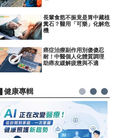
長輩食慾不振竟是胃中藏植
糞石？醫用「可樂」化解危
機
癌症治療副作用別傻傻忍
耐！中醫個人化體質調理
助癌友緩解疲憊與不適
▋健康專輯