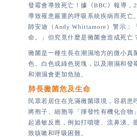
發霉會導致死亡！據《BBC》報導，2歲英
導致罹患嚴重的呼吸系統疾病而死亡
師安迪（Andy Whittamore
命。」但究竟什麼是黴菌會造成死亡
黴菌是一種生長在潮濕地方的微小真
色、白色或綠色斑塊，以及潮濕和發
和潮濕會更加危險。
肺長黴菌危及生命
民眾若居住在充滿黴菌環境，容易患
將孢子、細胞等「揮發性有機化合物
起過敏反應，例如打噴嚏、流鼻涕、
致咳嗽和呼吸困難。