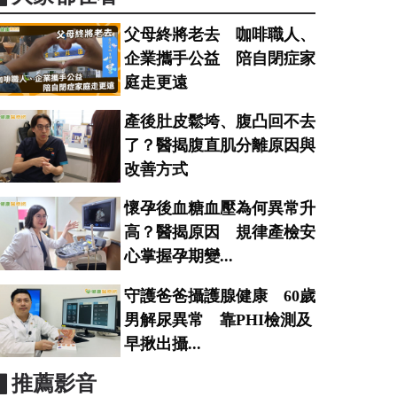
父母終將老去 咖啡職人、
企業攜手公益 陪自閉症家
庭走更遠
產後肚皮鬆垮、腹凸回不去
了？醫揭腹直肌分離原因與
改善方式
懷孕後血糖血壓為何異常升
高？醫揭原因 規律產檢安
心掌握孕期變...
守護爸爸攝護腺健康 60歲
男解尿異常 靠PHI檢測及
早揪出攝...
▋推薦影音