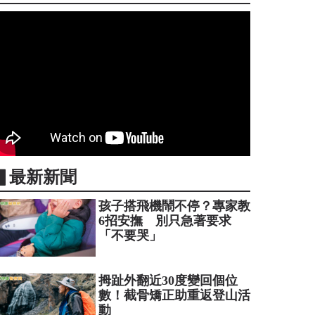
▋最新新聞
孩子搭飛機鬧不停？專家教
6招安撫 別只急著要求
「不要哭」
拇趾外翻近30度變回個位
數！截骨矯正助重返登山活
動