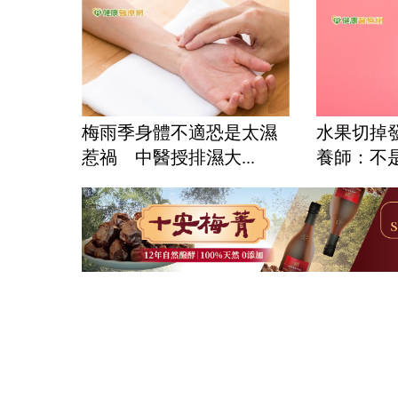
梅雨季身體不適恐是太濕
水果切掉
惹禍 中醫授排濕大...
養師：不是