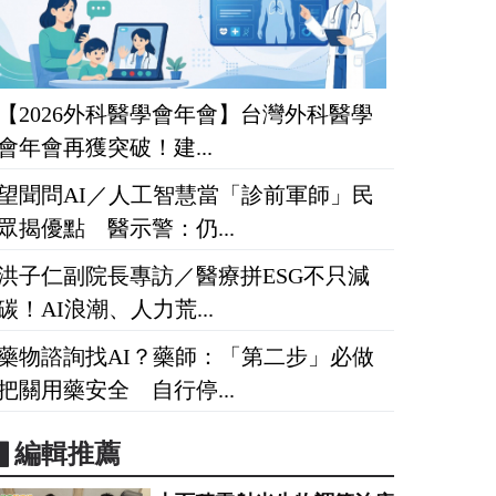
【2026外科醫學會年會】台灣外科醫學
會年會再獲突破！建...
望聞問AI／人工智慧當「診前軍師」民
眾揭優點 醫示警：仍...
洪子仁副院長專訪／醫療拼ESG不只減
碳！AI浪潮、人力荒...
藥物諮詢找AI？藥師：「第二步」必做
把關用藥安全 自行停...
▋編輯推薦