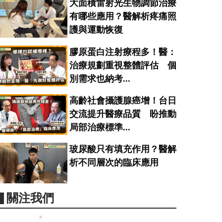
大面積雷射光生物調節治療
有哪些應用？醫解析疼痛照
護與運動恢復
膠原蛋白注射療程多！醫：
治療規劃重視整體評估 個
別需求也納考...
高齡社會攝護腺癌增！台日
交流提升醫療品質 盼推動
局部治療標準...
玻尿酸只有填充作用？醫解
析不同層次的臨床應用
▋關注我們