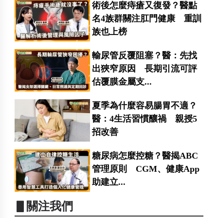
術後怎麼痔瘡又復發？醫點
名4族群關注肛門健康 重訓
族也上榜
輸尿管反覆阻塞？醫：先找
出狹窄原因 長期引流可評
估覆膜金屬支...
夏季為什麼容易腸胃不適？
醫：4生活習慣釀禍 親授5
招改善
糖尿病怎麼控糖？醫揭ABC
管理原則 CGM、健康App
助建立...
▋關注我們