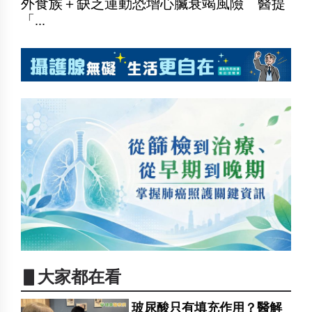
外食族＋缺乏運動恐增心臟衰竭風險 醫提
「...
▋大家都在看
玻尿酸只有填充作用？醫解