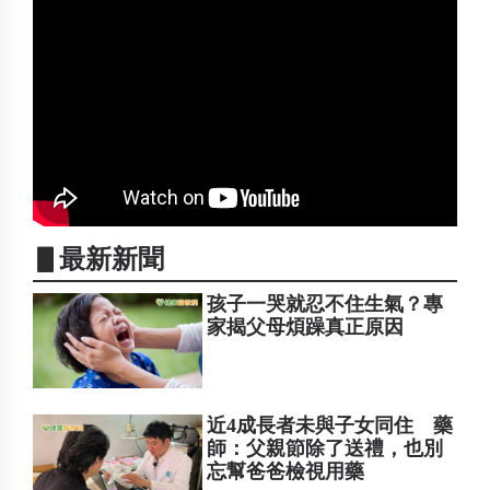
▋最新新聞
孩子一哭就忍不住生氣？專
家揭父母煩躁真正原因
近4成長者未與子女同住 藥
師：父親節除了送禮，也別
忘幫爸爸檢視用藥