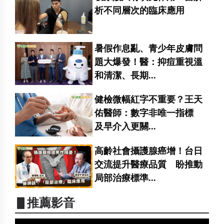
析不同層次的臨床應用
暑假作息亂、青少年皮膚問
題大爆發！醫：抑痘重視溫
和清潔、長期...
健檢微幅紅字不重要？王天
佑醫師：數字非唯一指標
及早介入更關...
高齡社會攝護腺癌增！台日
交流提升醫療品質 盼推動
局部治療標準...
▋推薦影音