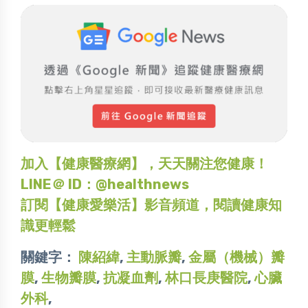
加入【健康醫療網】，天天關注您健康！
LINE＠ ID：@healthnews
訂閱【健康愛樂活】影音頻道，閱讀健康知
識更輕鬆
關鍵字：
陳紹緯
,
主動脈瓣
,
金屬（機械）瓣
膜
,
生物瓣膜
,
抗凝血劑
,
林口長庚醫院
,
心臟
外科
,