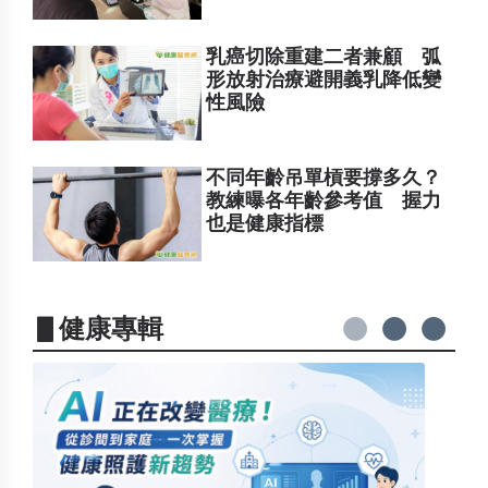
乳癌切除重建二者兼顧 弧
形放射治療避開義乳降低變
性風險
不同年齡吊單槓要撐多久？
教練曝各年齡參考值 握力
也是健康指標
▋健康專輯