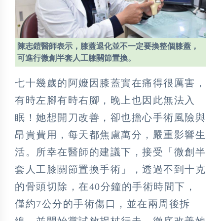
陳志鎧醫師表示，膝蓋退化並不一定要換整個膝蓋，
可進行微創半套人工膝關節置換。
七十幾歲的阿嬤因膝蓋實在痛得很厲害，
有時左腳有時右腳，晚上也因此無法入
眠！她想開刀改善，卻也擔心手術風險與
昂貴費用，每天都焦慮萬分，嚴重影響生
活。所幸在醫師的建議下，接受「微創半
套人工膝關節置換手術」，透過不到十克
的骨頭切除，在40分鐘的手術時間下，
僅約7公分的手術傷口，並在兩周後拆
線，並開始嘗試放拐杖行走，徹底改善她