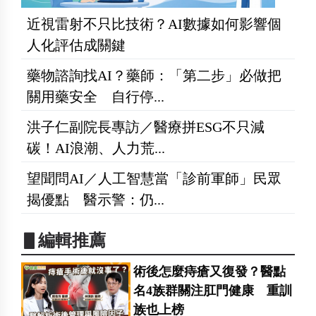
近視雷射不只比技術？AI數據如何影響個
人化評估成關鍵
藥物諮詢找AI？藥師：「第二步」必做把
關用藥安全 自行停...
洪子仁副院長專訪／醫療拼ESG不只減
碳！AI浪潮、人力荒...
望聞問AI／人工智慧當「診前軍師」民眾
揭優點 醫示警：仍...
▋編輯推薦
術後怎麼痔瘡又復發？醫點
名4族群關注肛門健康 重訓
族也上榜