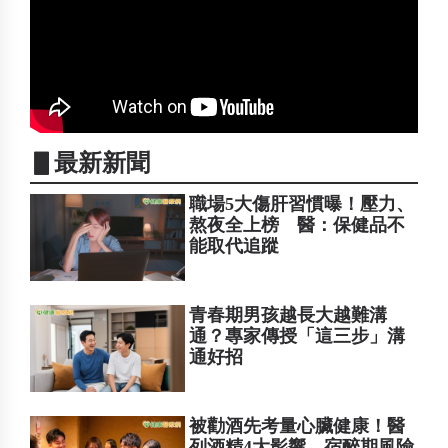
▋最新新聞
職場5大傷肝習慣曝！壓力、
熬夜全上榜 醫：保健品不
能取代追蹤
青春期男孩越長大越難溝
通？專家傳授「這三步」溝
通好招
被勸酒先考量心臟健康！醫
列酒精4大影響 宿醉期風險