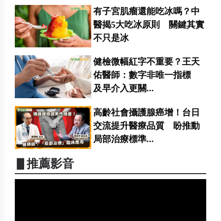
有子宮肌瘤還能吃冰嗎？中
醫揭5大吃冰原則 關鍵其實
不只是冰
健檢微幅紅字不重要？王天
佑醫師：數字非唯一指標
及早介入更關...
高齡社會攝護腺癌增！台日
交流提升醫療品質 盼推動
局部治療標準...
▋推薦影音