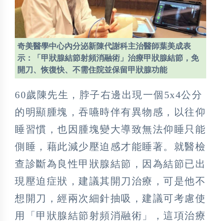
奇美醫學中心內分泌新陳代謝科主治醫師葉美成表
示：「甲狀腺結節射頻消融術」治療甲狀腺結節，免
開刀、恢復快、不需住院並保留甲狀腺功能
60歲陳先生，脖子右邊出現一個5x4公分
的明顯腫塊，吞嚥時伴有異物感，以往仰
睡習慣，也因腫塊變大導致無法仰睡只能
側睡，藉此減少壓迫感才能睡著。就醫檢
查診斷為良性甲狀腺結節，因為結節已出
現壓迫症狀，建議其開刀治療，可是他不
想開刀，經兩次細針抽吸，建議可考慮使
用「甲狀腺結節射頻消融術」，這項治療