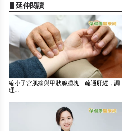
▋延伸閱讀
縮小子宮肌瘤與甲狀腺腫塊 疏通肝經，調
理...