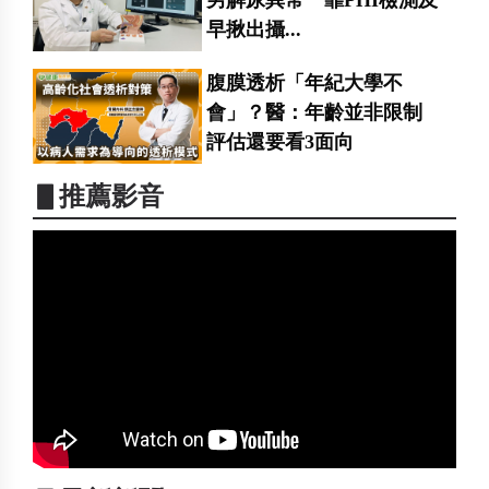
男解尿異常 靠PHI檢測及
早揪出攝...
腹膜透析「年紀大學不
會」？醫：年齡並非限制
評估還要看3面向
▋推薦影音