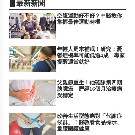
▋最新新聞
空腹運動好不好？中醫教你
掌握最佳運動時機
年輕人周末補眠！研究：憂
鬱症機率可能低逾4成 專家
提醒適當就好
父親節重生！他確診第四期
胰臟癌 歷經16個月治療病
況穩定
改善生活型態應對「代謝症
候群」！醫教看食品標示、
量腰圍護健康