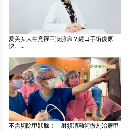
愛美女大生竟罹甲狀腺癌？經口手術復原
快、...
不需切除甲狀腺！ 射頻消融術微創治療甲