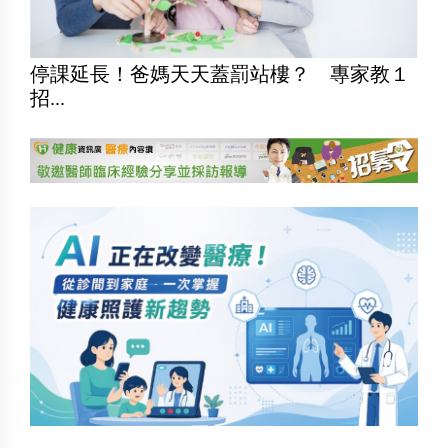
停課延長！爸媽天天蓋罰站樓？ 專家教１
招...