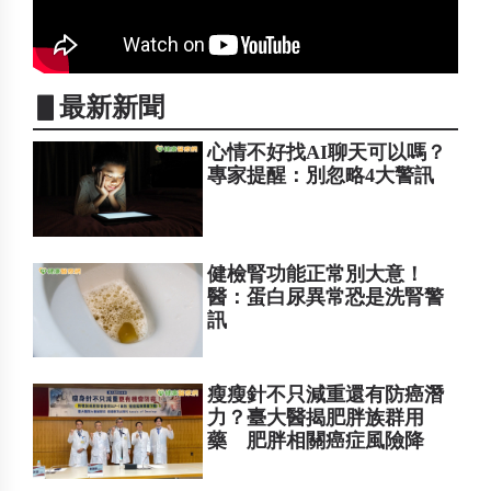
▋最新新聞
心情不好找AI聊天可以嗎？
專家提醒：別忽略4大警訊
健檢腎功能正常別大意！
醫：蛋白尿異常恐是洗腎警
訊
瘦瘦針不只減重還有防癌潛
力？臺大醫揭肥胖族群用
藥 肥胖相關癌症風險降