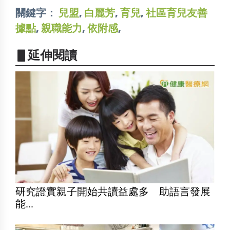
關鍵字：
兒盟
,
白麗芳
,
育兒
,
社區育兒友善
據點
,
親職能力
,
依附感
,
▋延伸閱讀
研究證實親子開始共讀益處多 助語言發展
能...