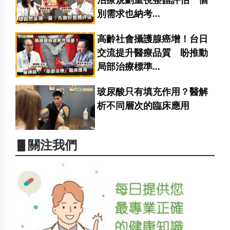
治療規劃重視整體評估 個
別需求也納考...
高齡社會攝護腺癌增！台日
交流提升醫療品質 盼推動
局部治療標準...
玻尿酸只有填充作用？醫解
析不同層次的臨床應用
▋關注我們