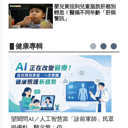
嬰兒黃疸到兒童脂肪肝都別
輕忽！醫揭不同年齡「肝病
警訊」
▋健康專輯
望聞問AI／人工智慧當「診前軍師」民眾
揭優點 醫示警：仍...