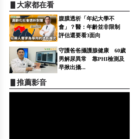
▋大家都在看
腹膜透析「年紀大學不
會」？醫：年齡並非限制
評估還要看3面向
守護爸爸攝護腺健康 60歲
男解尿異常 靠PHI檢測及
早揪出攝...
▋推薦影音