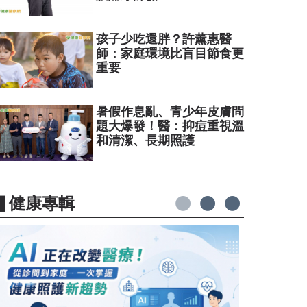
孩子少吃還胖？許薰惠醫
師：家庭環境比盲目節食更
重要
暑假作息亂、青少年皮膚問
題大爆發！醫：抑痘重視溫
和清潔、長期照護
▋健康專輯