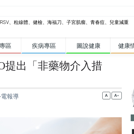
RSV
、
粒線體
、
健檢
、
海福刀
、
子宮肌瘤
、
青春痘
、
兒童減重
專區
疾病專區
圖說健康
健康
O提出「非藥物介入措
外電報導
+