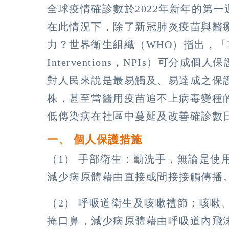
全球疫情確診數於2022年新年的第
在此情況下，除了新冠肺炎疫苗與醫
力？世界衛生組織（WHO）指出，「非藥物介
Interventions，NPIs）可
對人民來說是最易觸及、易達成之保
株，甚至當醫用疫苗追不上病毒變種的
低傳染病在社區中蔓延及改善確診數
一、 個人保護措施
（1） 手部衛生：勤洗手，無論是使
減少病原體藉由直接或間接接觸傳播
（2） 呼吸道衛生及咳嗽禮節：咳嗽
掩口鼻，減少病原體藉由呼吸道內飛