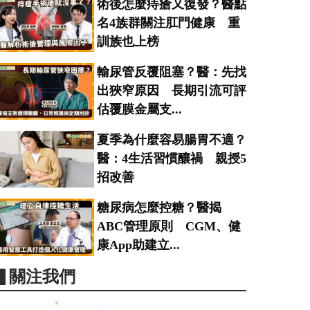
術後怎麼痔瘡又復發？醫點
名4族群關注肛門健康 重
訓族也上榜
輸尿管反覆阻塞？醫：先找
出狹窄原因 長期引流可評
估覆膜金屬支...
夏季為什麼容易腸胃不適？
醫：4生活習慣釀禍 親授5
招改善
糖尿病怎麼控糖？醫揭
ABC管理原則 CGM、健
康App助建立...
▋關注我們