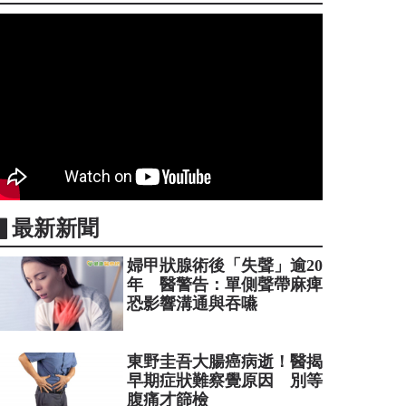
▋最新新聞
婦甲狀腺術後「失聲」逾20
年 醫警告：單側聲帶麻痺
恐影響溝通與吞嚥
東野圭吾大腸癌病逝！醫揭
早期症狀難察覺原因 別等
腹痛才篩檢