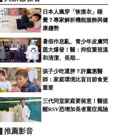
日本人瘋穿「恢復衣」睡
覺？專家解析機能服飾與健
康趨勢
暑假作息亂、青少年皮膚問
題大爆發！醫：抑痘重視溫
和清潔、長期...
孩子少吃還胖？許薰惠醫
師：家庭環境比盲目節食更
重要
三代同堂家庭要留意！醫提
醒RSV恐增加長者重症風險
▋推薦影音