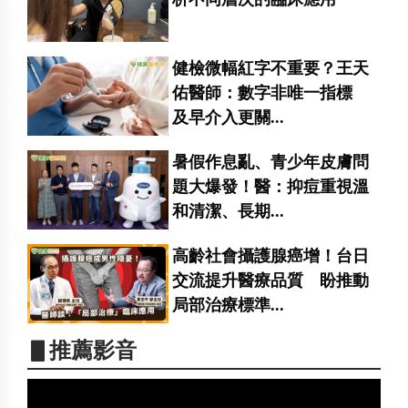
健檢微幅紅字不重要？王天
佑醫師：數字非唯一指標
及早介入更關...
暑假作息亂、青少年皮膚問
題大爆發！醫：抑痘重視溫
和清潔、長期...
高齡社會攝護腺癌增！台日
交流提升醫療品質 盼推動
局部治療標準...
▋推薦影音