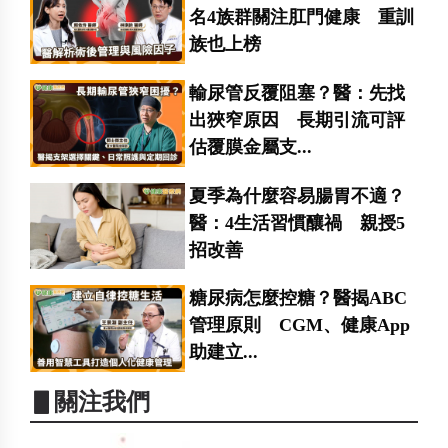
名4族群關注肛門健康 重訓
族也上榜
輸尿管反覆阻塞？醫：先找
出狹窄原因 長期引流可評
估覆膜金屬支...
夏季為什麼容易腸胃不適？
醫：4生活習慣釀禍 親授5
招改善
糖尿病怎麼控糖？醫揭ABC
管理原則 CGM、健康App
助建立...
▋關注我們