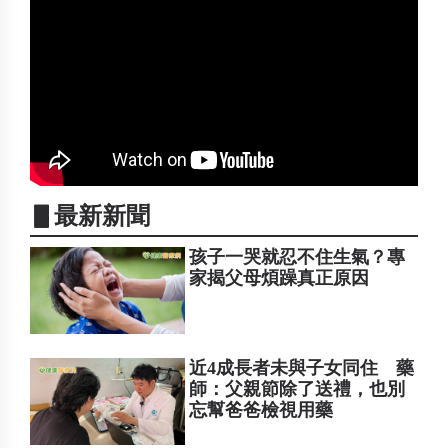
▋最新新聞
孩子一哭就忍不住生氣？專
家揭父母煩躁真正原因
近4成長者未與子女同住 藥
師：父親節除了送禮，也別
忘幫爸爸檢視用藥