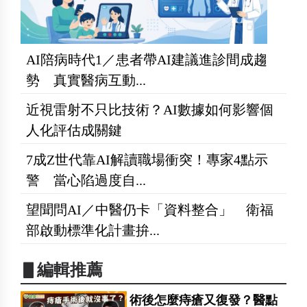
AI陪病時代1／患者帶AI建議進診間成趨
勢 真實醫病互動...
近視雷射不只比技術？AI數據如何影響個
人化評估成關鍵
7成Z世代靠AI解讀職場衝突！專家4點示
警 當心陷過度自...
望聞問AI／中醫仍卡「資料整合」 衛福
部啟動標準化計畫拚...
▋編輯推薦
術後怎麼痔瘡又復發？醫點