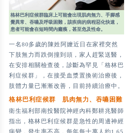
格林巴利症候群臨床上可能會出現肌肉無力、手腳感
覺異常、吞嚥及呼吸困難，該疾病的病程惡化快速，
患者可能會在短時間內癱瘓，甚至危及性命。
一名80多歲的陳姓阿嬤近日在家裡突然
下肢無力而跌倒撞到頭，家人趕緊送醫，
在安排相關檢查後，診斷為罕見「格林巴
利症候群」，在接受血漿置換術治療後，
肢體力量已漸漸改善，目前持續治療中。
格林巴利症候群 肌肉無力、吞嚥困難
衛生福利部南投醫院神經內科鄭耕兆醫師
指出，格林巴利症候群是急性的周邊神經
病變，發生率不高，每年每十萬人約1.65