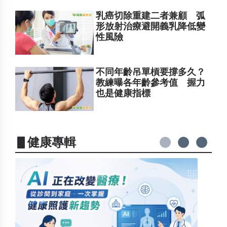
乳癌切除重建二者兼顧 弧
形放射治療避開義乳降低變
性風險
不同年齡吊單槓要撐多久？
教練曝各年齡參考值 握力
也是健康指標
▋健康專輯