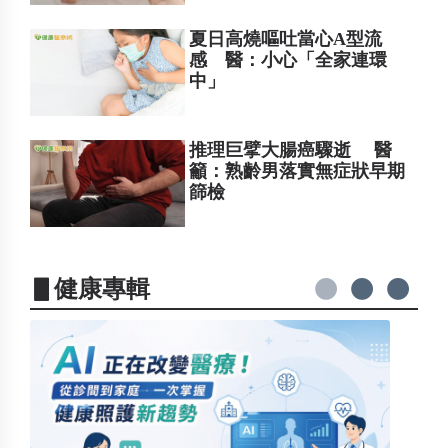
夏日高燒嘔吐當心A型流
感 醫：小心「全家連環
中」
推理巨擘大腸癌驟逝 醫
籲：熟齡男落實無症狀早期
篩檢
▋健康專輯