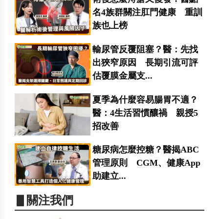
名4族群關注肛門健康 重訓
族也上榜
輸尿管反覆阻塞？醫：先找
出狹窄原因 長期引流可評
估覆膜金屬支...
夏季為什麼容易腸胃不適？
醫：4生活習慣釀禍 親授5
招改善
糖尿病怎麼控糖？醫揭ABC
管理原則 CGM、健康App
助建立...
▋關注我們