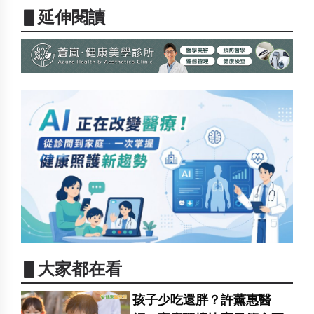
▋延伸閱讀
▋大家都在看
孩子少吃還胖？許薰惠醫