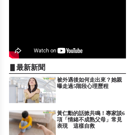
▋最新新聞
被外遇後如何走出來？她親
曝走過5階段心理歷程
黃仁勳的話掀共鳴！專家談6
項「情緒不成熟父母」常見
表現 這樣自救