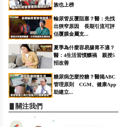
族也上榜
輸尿管反覆阻塞？醫：先找
出狹窄原因 長期引流可評
估覆膜金屬支...
夏季為什麼容易腸胃不適？
醫：4生活習慣釀禍 親授5
招改善
糖尿病怎麼控糖？醫揭ABC
管理原則 CGM、健康App
助建立...
▋關注我們