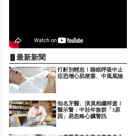
▋最新新聞
打鼾別輕忽！睡眠呼吸中止
症恐增心肌梗塞、中風風險
知名牙醫、演員相繼猝逝！
醫示警：中壯年族群「3原
因」易忽略心臟警訊