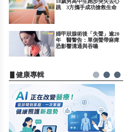
18歲男高中生跑步突失去心
跳 3方攜手成功搶救生命
婦甲狀腺術後「失聲」逾20
年 醫警告：單側聲帶麻痺
恐影響溝通與吞嚥
▋健康專輯