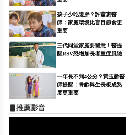
孩子少吃還胖？許薰惠醫
師：家庭環境比盲目節食更
重要
三代同堂家庭要留意！醫提
醒RSV恐增加長者重症風險
一年長不到4公分？黃玉齡醫
師提醒：骨齡與生長板成熟
度更重要
▋推薦影音