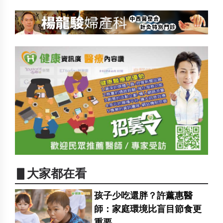
▋大家都在看
孩子少吃還胖？許薰惠醫
師：家庭環境比盲目節食更
重要