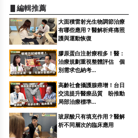
▋編輯推薦
大面積雷射光生物調節治療
有哪些應用？醫解析疼痛照
護與運動恢復
膠原蛋白注射療程多！醫：
治療規劃重視整體評估 個
別需求也納考...
高齡社會攝護腺癌增！台日
交流提升醫療品質 盼推動
局部治療標準...
玻尿酸只有填充作用？醫解
析不同層次的臨床應用