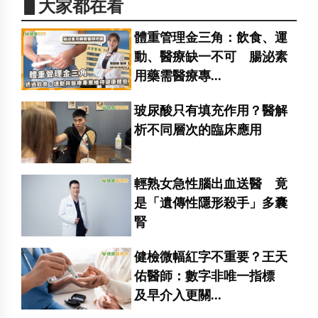
▋大家都在看
體重管理金三角：飲食、運
動、醫療缺一不可 腸泌素
用藥需醫療專...
玻尿酸只有填充作用？醫解
析不同層次的臨床應用
輕熟女急性腦出血送醫 竟
是「遺傳性隱形殺手」多囊
腎
健檢微幅紅字不重要？王天
佑醫師：數字非唯一指標
及早介入更關...