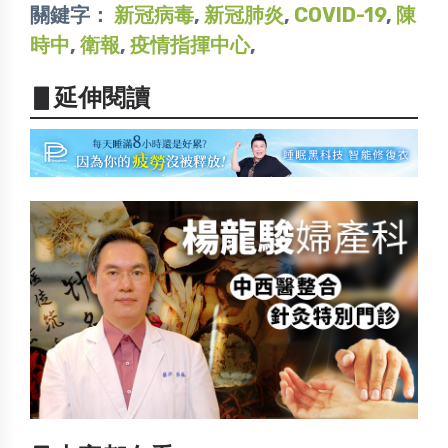
關鍵字：
新冠病毒
,
新冠肺炎
,
COVID-19
,
陳
時中
,
衛報
,
疫情指揮中心
,
▋延伸閱讀