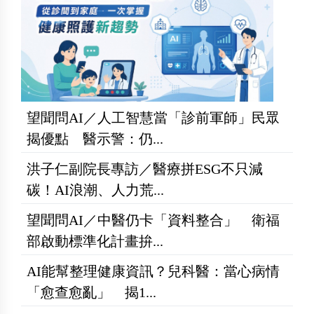
望聞問AI／人工智慧當「診前軍師」民眾
揭優點 醫示警：仍...
洪子仁副院長專訪／醫療拼ESG不只減
碳！AI浪潮、人力荒...
望聞問AI／中醫仍卡「資料整合」 衛福
部啟動標準化計畫拚...
AI能幫整理健康資訊？兒科醫：當心病情
「愈查愈亂」 揭1...