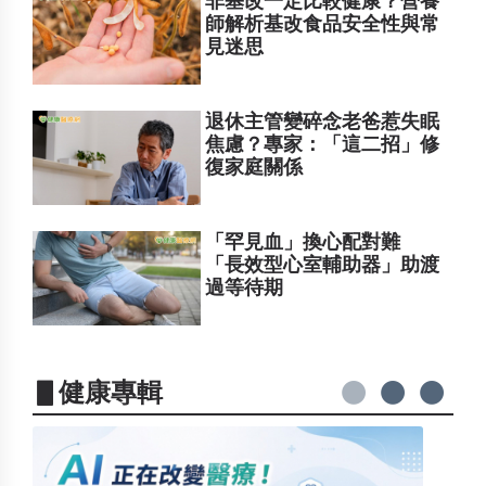
非基改一定比較健康？營養
師解析基改食品安全性與常
見迷思
退休主管變碎念老爸惹失眠
焦慮？專家：「這二招」修
復家庭關係
「罕見血」換心配對難
「長效型心室輔助器」助渡
過等待期
▋健康專輯