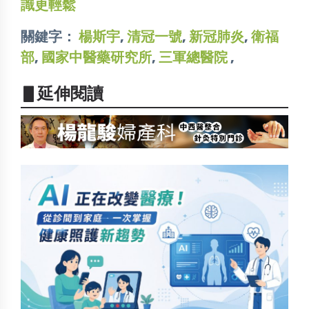
識更輕鬆
關鍵字：
楊斯宇
,
清冠一號
,
新冠肺炎
,
衛福
部
,
國家中醫藥研究所
,
三軍總醫院
,
▋延伸閱讀