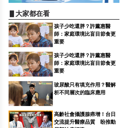
▋大家都在看
孩子少吃還胖？許薰惠醫
師：家庭環境比盲目節食更
重要
孩子少吃還胖？許薰惠醫
師：家庭環境比盲目節食更
重要
玻尿酸只有填充作用？醫解
析不同層次的臨床應用
高齡社會攝護腺癌增！台日
交流提升醫療品質 盼推動