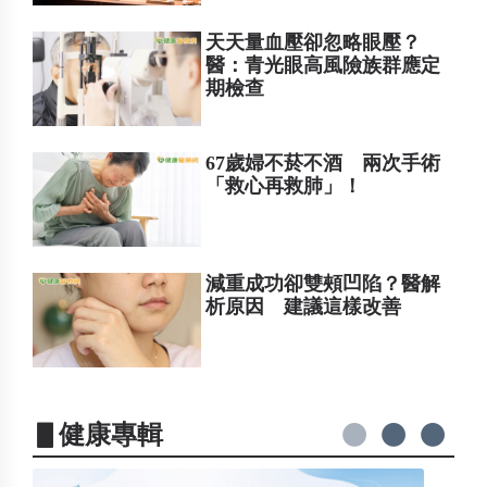
天天量血壓卻忽略眼壓？
醫：青光眼高風險族群應定
期檢查
67歲婦不菸不酒 兩次手術
「救心再救肺」！
減重成功卻雙頰凹陷？醫解
析原因 建議這樣改善
▋健康專輯