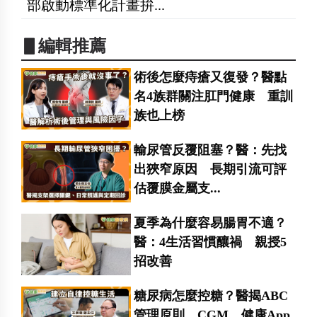
部啟動標準化計畫拚...
▋編輯推薦
術後怎麼痔瘡又復發？醫點
名4族群關注肛門健康 重訓
族也上榜
輸尿管反覆阻塞？醫：先找
出狹窄原因 長期引流可評
估覆膜金屬支...
夏季為什麼容易腸胃不適？
醫：4生活習慣釀禍 親授5
招改善
糖尿病怎麼控糖？醫揭ABC
管理原則 CGM、健康App