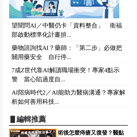
望聞問AI／中醫仍卡「資料整合」 衛福
部啟動標準化計畫拚...
藥物諮詢找AI？藥師：「第二步」必做把
關用藥安全 自行停...
7成Z世代靠AI解讀職場衝突！專家4點示
警 當心陷過度自...
AI陪病時代2／AI能助力醫病溝通？專家解
析如何善用科技...
▋編輯推薦
術後怎麼痔瘡又復發？醫點