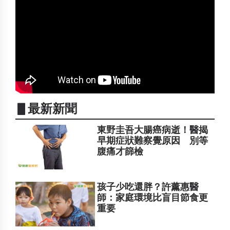
▋最新新聞
東野圭吾大腸癌病逝！醫揭
早期症狀難察覺原因 別等
腹痛才篩檢
孩子少吃還胖？許薰惠醫
師：家庭環境比盲目節食更
重要