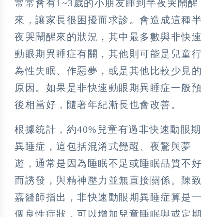
常常會有1~3歲的小朋友睡到半夜哭鬧醒
來，讓家長很困擾而求診。會造成這種半
夜哭鬧醒來的狀況，其中最多數與非快速
動眼期異睡症有關，其他則可能是兒童行
為性失眠、作惡夢，或是其他比較少見的
原因。如果是非快速動眼期異睡症一般預
後相當好，隨著年紀漸長也會改善。
根據統計，約40%兒童有過非快速動眼期
異睡症，這包括混淆式覺醒、夜驚與夢
遊，通常是因為睡眠不足或睡眠品質不好
而誘發，與精神壓力並無直接關係。陳致
嘉醫師指出，非快速動眼期異睡症算是一
個良性症狀，可以增加兒童睡眠與或定期