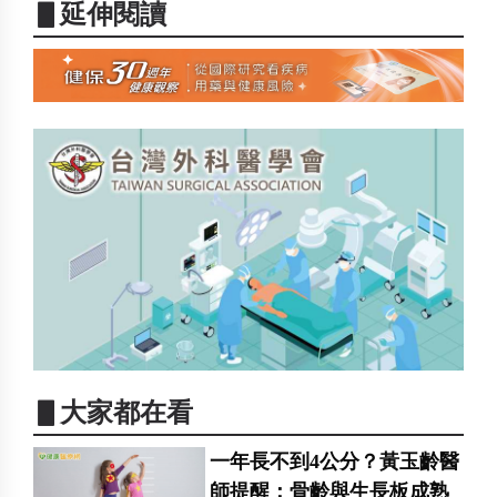
▋延伸閱讀
▋大家都在看
一年長不到4公分？黃玉齡醫
師提醒：骨齡與生長板成熟