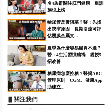
名4族群關注肛門健康 重訓
族也上榜
輸尿管反覆阻塞？醫：先找
出狹窄原因 長期引流可評
估覆膜金屬支...
夏季為什麼容易腸胃不適？
醫：4生活習慣釀禍 親授5
招改善
糖尿病怎麼控糖？醫揭ABC
管理原則 CGM、健康App
助建立...
▋關注我們