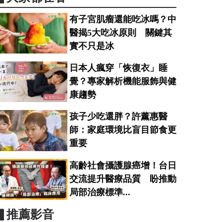
有子宮肌瘤還能吃冰嗎？中
醫揭5大吃冰原則 關鍵其
實不只是冰
日本人瘋穿「恢復衣」睡
覺？專家解析機能服飾與健
康趨勢
孩子少吃還胖？許薰惠醫
師：家庭環境比盲目節食更
重要
高齡社會攝護腺癌增！台日
交流提升醫療品質 盼推動
局部治療標準...
▋推薦影音