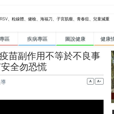
RSV
、
粒線體
、
健檢
、
海福刀
、
子宮肌瘤
、
青春痘
、
兒童減重
專區
疾病專區
圖說健康
健康
流感疫苗副作用不等於不良事
苗安全勿恐慌
報導
+