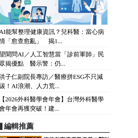
AI能幫整理健康資訊？兒科醫：當心病
情「愈查愈亂」 揭1...
望聞問AI／人工智慧當「診前軍師」民
眾揭優點 醫示警：仍...
洪子仁副院長專訪／醫療拼ESG不只減
碳！AI浪潮、人力荒...
【2026外科醫學會年會】台灣外科醫學
會年會再獲突破！建...
▋編輯推薦