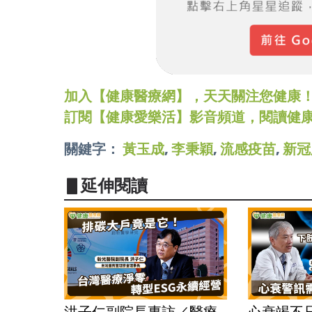
加入【健康醫療網】，天天關注您健康！LINE
訂閱【健康愛樂活】影音頻道，閱讀健
關鍵字：
黃玉成
,
李秉穎
,
流感疫苗
,
新冠
▋延伸閱讀
洪子仁副院長專訪／醫療
心衰竭不