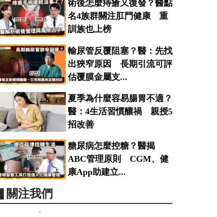
術後怎麼痔瘡又復發？醫點
名4族群關注肛門健康 重
訓族也上榜
輸尿管反覆阻塞？醫：先找
出狹窄原因 長期引流可評
估覆膜金屬支...
夏季為什麼容易腸胃不適？
醫：4生活習慣釀禍 親授5
招改善
糖尿病怎麼控糖？醫揭
ABC管理原則 CGM、健
康App助建立...
▋關注我們