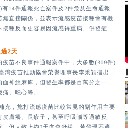
止)有14件通報死亡案件及2件危及生命通報
苗無直接關係，並表示流感疫苗接種會有機
不接種反而更容易因流感得重病、併發症
過2天
疫苗不良事件通報案件中，大多數(309件)
S臺灣疫苗推動協會榮譽理事長李秉穎指出，
顏面神經麻痺，但發生率都是百萬分之一，
痠痛、噁心等。
成補充，施打流感疫苗比較常見的副作用主要
有皮膚癢、長疹子，甚至呼吸喘等過敏反
況，但大致上約2天內會舒緩，若發現不適