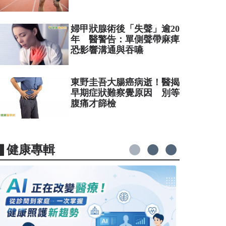
婦甲狀腺術後「失聲」逾20
年 醫警告：單側聲帶麻痺
恐影響溝通與吞嚥
東野圭吾大腸癌病逝！醫揭
早期症狀難察覺原因 別等
腹痛才篩檢
▋健康專輯