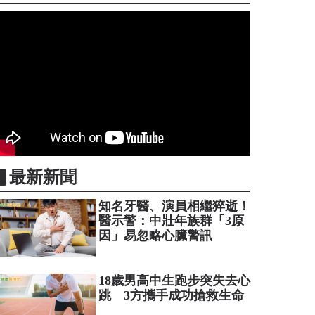
▋最新新聞
知名牙醫、演員相繼猝逝！
醫示警：中壯年族群「3原
因」易忽略心臟警訊
18歲男高中生跑步突失去心
跳 3方攜手成功搶救生命