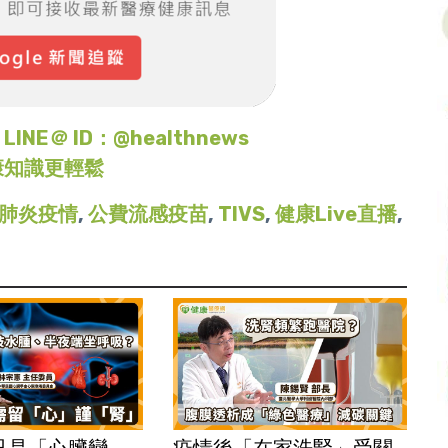
＠ ID：@healthnews
康知識更輕鬆
肺炎疫情
,
公費流感疫苗
,
TIVS
,
健康Live直播
,
只是「心臟變
疫情後「在家洗腎」受關