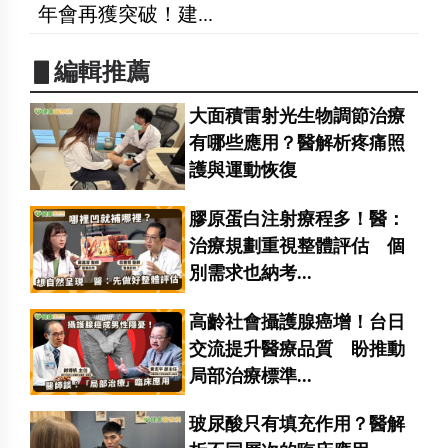
年會再獲突破！建...
▋編輯推薦
大面積雷射光生物調節治療
有哪些應用？醫解析疼痛照
護與運動恢復
膠原蛋白注射療程多！醫：
治療規劃重視整體評估 個
別需求也納考...
高齡社會攝護腺癌增！台日
交流提升醫療品質 盼推動
局部治療標準...
玻尿酸只有填充作用？醫解