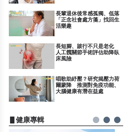
長輩退休後常感孤獨、低落
「正念社會處方箋」找回生
活樂趣
長短腳、跛行不只是老化
人工髖關節手術評估助降臥
床風險
唱歌助紓壓？研究揭壓力荷
爾蒙降 推測對免疫功能、
大腦健康有潛在益處
▋健康專輯