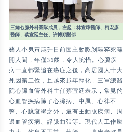
三總心臟外科團隊成員，左起：林宜璋醫師、柯宏彥
醫師、蔡宜廷主任、許博順醫師
藝人小鬼黃鴻升日前因主動脈剝離猝死離
開人間，年僅36歲，令人惋惜。心臟疾
病一直都緊追在癌症之後，高居國人十大
死因第二位，且越來越年輕化。三軍總醫
院心臟血管外科主任蔡宜廷表示，常見的
心血管疾病除了心臟病、中風、心律不
整、心臟衰竭之外，還有主動脈疾病、周
邊血管疾病、靜脈曲張等。現代人工作壓
力大、作息不正常、菸酒、三高患者都是