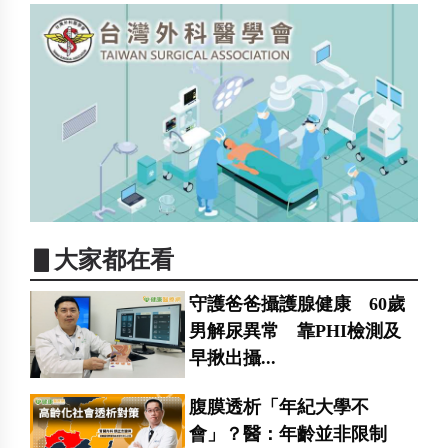
▋大家都在看
守護爸爸攝護腺健康 60歲
男解尿異常 靠PHI檢測及
早揪出攝...
腹膜透析「年紀大學不
會」？醫：年齡並非限制