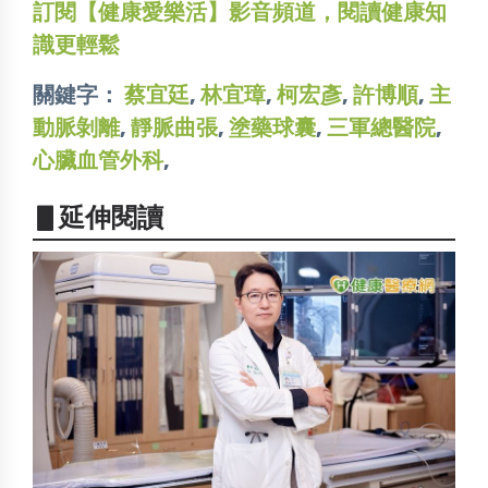
訂閱【健康愛樂活】影音頻道，閱讀健康知
識更輕鬆
關鍵字：
蔡宜廷
,
林宜璋
,
柯宏彥
,
許博順
,
主
動脈剝離
,
靜脈曲張
,
塗藥球囊
,
三軍總醫院
,
心臟血管外科
,
▋延伸閱讀