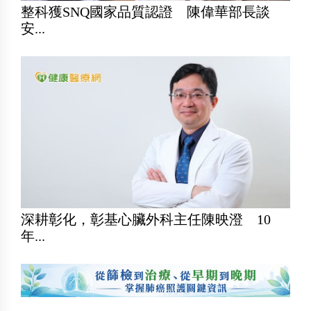
整科獲SNQ國家品質認證 陳偉華部長談
安...
深耕彰化，彰基心臟外科主任陳映澄 10
年...