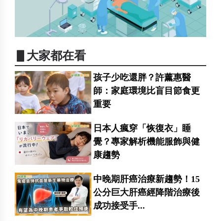
▋大家都在看
孩子少吃還胖？許薰惠醫
師：家庭環境比盲目節食更
重要
日本人瘋穿「恢復衣」睡
覺？專家解析機能服飾與健
康趨勢
中晚期肝癌治療新趨勢！15
公分巨大肝癌經降階治療後
成功接受手...