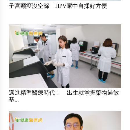
子宮頸癌沒空篩 HPV家中自採好方便
邁進精準醫療時代！ 出生就掌握藥物過敏
基...