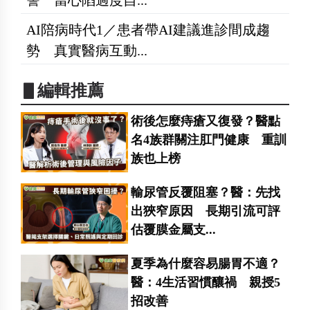
AI陪病時代1／患者帶AI建議進診間成趨
勢 真實醫病互動...
▋編輯推薦
術後怎麼痔瘡又復發？醫點
名4族群關注肛門健康 重訓
族也上榜
輸尿管反覆阻塞？醫：先找
出狹窄原因 長期引流可評
估覆膜金屬支...
夏季為什麼容易腸胃不適？
醫：4生活習慣釀禍 親授5
招改善