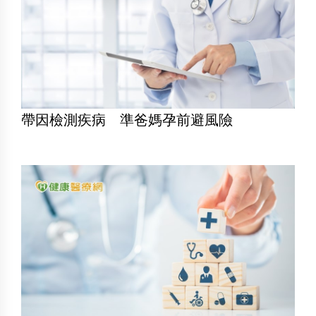
帶因檢測疾病 準爸媽孕前避風險