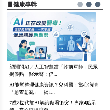
▋健康專輯
望聞問AI／人工智慧當「診前軍師」民眾
揭優點 醫示警：仍...
AI能幫整理健康資訊？兒科醫：當心病情
「愈查愈亂」 揭1...
7成Z世代靠AI解讀職場衝突！專家4點示
警 當心陷過度自...