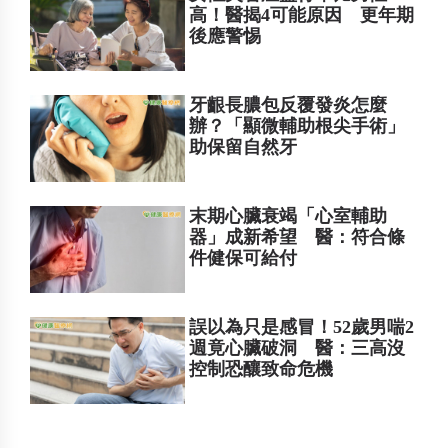
高！醫揭4可能原因 更年期
後應警惕
牙齦長膿包反覆發炎怎麼
辦？「顯微輔助根尖手術」
助保留自然牙
末期心臟衰竭「心室輔助
器」成新希望 醫：符合條
件健保可給付
誤以為只是感冒！52歲男喘2
週竟心臟破洞 醫：三高沒
控制恐釀致命危機