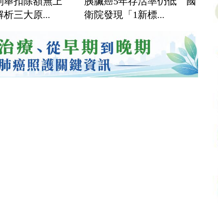
胰臟癌5年存活率仍低 國
列舉扣除額無上
衛院發現「1新標...
析三大原...