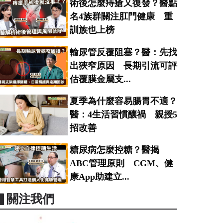
術後怎麼痔瘡又復發？醫點
名4族群關注肛門健康 重
訓族也上榜
輸尿管反覆阻塞？醫：先找
出狹窄原因 長期引流可評
估覆膜金屬支...
夏季為什麼容易腸胃不適？
醫：4生活習慣釀禍 親授5
招改善
糖尿病怎麼控糖？醫揭
ABC管理原則 CGM、健
康App助建立...
▋關注我們