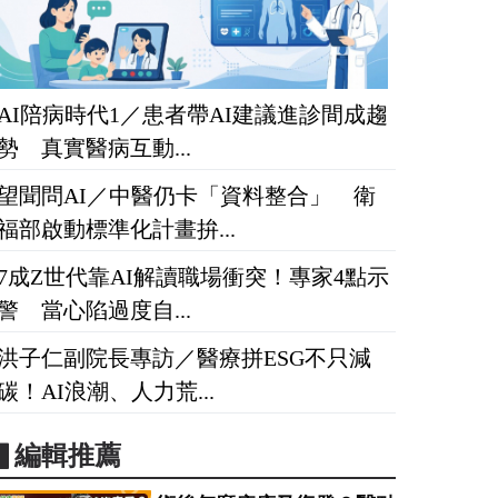
AI陪病時代1／患者帶AI建議進診間成趨
勢 真實醫病互動...
望聞問AI／中醫仍卡「資料整合」 衛
福部啟動標準化計畫拚...
7成Z世代靠AI解讀職場衝突！專家4點示
警 當心陷過度自...
洪子仁副院長專訪／醫療拼ESG不只減
碳！AI浪潮、人力荒...
▋編輯推薦