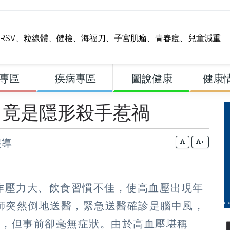
RSV
、
粒線體
、
健檢
、
海福刀
、
子宮肌瘤
、
青春痘
、
兒童減重
專區
疾病專區
圖說健康
健康
 竟是隱形殺手惹禍
報導
+
作壓力大、飲食習慣不佳，使高血壓出現年
程師突然倒地送醫，緊急送醫確診是腦中風，
柱，但事前卻毫無症狀。由於高血壓堪稱