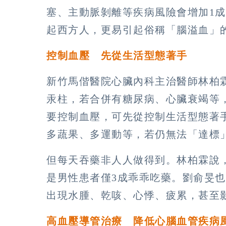
塞、主動脈剝離等疾病風險會增加1
起西方人，更易引起俗稱「腦溢血」
控制血壓 先從生活型態著手
新竹馬偕醫院心臟內科主治醫師林柏霖
汞柱，若合併有糖尿病、心臟衰竭等，
要控制血壓，可先從控制生活型態著
多蔬果、多運動等，若仍無法「達標
但每天吞藥非人人做得到。林柏霖說
是男性患者僅3成乖乖吃藥。劉俞旻
出現水腫、乾咳、心悸、疲累，甚至
高血壓導管治療 降低心腦血管疾病