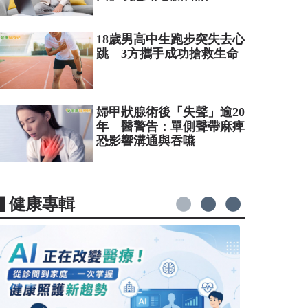
18歲男高中生跑步突失去心
跳 3方攜手成功搶救生命
婦甲狀腺術後「失聲」逾20
年 醫警告：單側聲帶麻痺
恐影響溝通與吞嚥
▋健康專輯