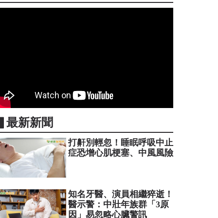
▋最新新聞
打鼾別輕忽！睡眠呼吸中止
症恐增心肌梗塞、中風風險
知名牙醫、演員相繼猝逝！
醫示警：中壯年族群「3原
因」易忽略心臟警訊