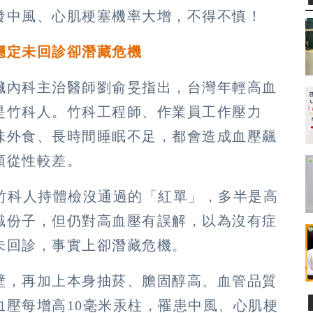
發中風、心肌梗塞機率大增，不得不慎！
穩定未回診卻潛藏危機
臟內科主治醫師劉俞旻指出，台灣年輕高血
是竹科人。竹科工程師、作業員工作壓力
味外食、長時間睡眠不足，都會造成血壓飆
順從性較差。
見竹科人持體檢沒通過的「紅單」，多半是高
識份子，但仍對高血壓有誤解，以為沒有症
未回診，事實上卻潛藏危機。
壁，再加上本身抽菸、膽固醇高、血管品質
血壓每增高10毫米汞柱，罹患中風、心肌梗