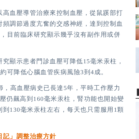
以高血壓導管治療來控制血壓，從鼠蹊部打
射頻調節過度亢奮的交感神經，達到控制血
時，目前臨床研究顯示幾乎沒有副作用或併
研究顯示患者門診血壓可降低15毫米汞柱，
，約可降低心腦血管疾病風險3到4成。
師，高血壓病史已長達5年，平時工作壓力
壓仍飆高到160毫米汞柱，腎功能也開始變
到130毫米汞柱左右，每天也只需服用1顆
日記」調整治療方針