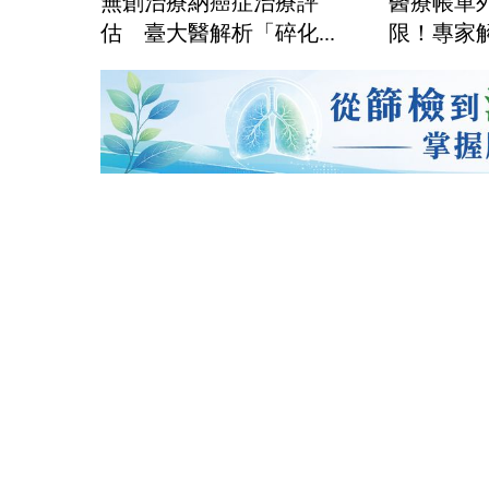
無創治療納癌症治療評
醫療帳單
估 臺大醫解析「碎化...
限！專家解