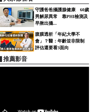
守護爸爸攝護腺健康 60歲
男解尿異常 靠PHI檢測及
早揪出攝...
腹膜透析「年紀大學不
會」？醫：年齡並非限制
評估還要看3面向
▋推薦影音