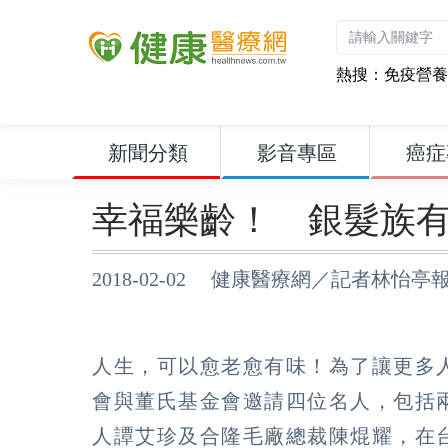
熱搜：
免疫營養
新聞分類
影音專區
癌症
幸福樂齡！ 銀髮族
2018-02-02 健康醫療網／記者林怡亭
人生，可以愈老愈有味！為了讓更多
會與董氏基金會邀請四位名人，包括
人譚艾珍及合隆毛廠總裁陳焜耀，在