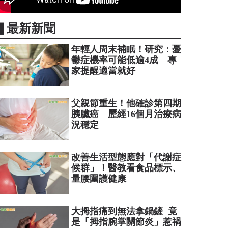
▋最新新聞
年輕人周末補眠！研究：憂
鬱症機率可能低逾4成 專
家提醒適當就好
父親節重生！他確診第四期
胰臟癌 歷經16個月治療病
況穩定
改善生活型態應對「代謝症
候群」！醫教看食品標示、
量腰圍護健康
大拇指痛到無法拿鍋鏟 竟
是「拇指腕掌關節炎」惹禍