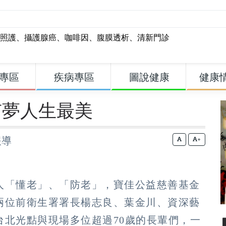
照護
、
攝護腺癌
、
咖啡因
、
腹膜透析
、
清新門診
專區
疾病專區
圖說健康
健康
有夢人生最美
報導
+
人「懂老」、「防老」，寶佳公益慈善基金
兩位前衛生署署長楊志良、葉金川、資深藝
台北光點與現場多位超過70歲的長輩們，一