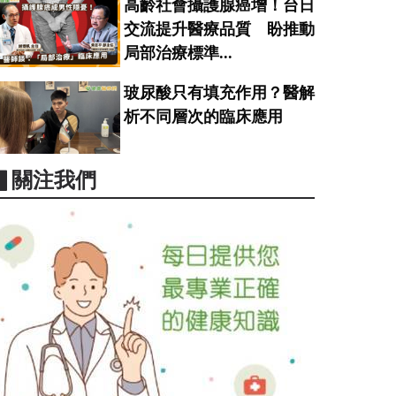
高齡社會攝護腺癌增！台日
交流提升醫療品質 盼推動
局部治療標準...
玻尿酸只有填充作用？醫解
析不同層次的臨床應用
▋關注我們