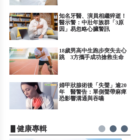
知名牙醫、演員相繼猝逝！
醫示警：中壯年族群「3原
因」易忽略心臟警訊
18歲男高中生跑步突失去心
跳 3方攜手成功搶救生命
婦甲狀腺術後「失聲」逾20
年 醫警告：單側聲帶麻痺
恐影響溝通與吞嚥
▋健康專輯