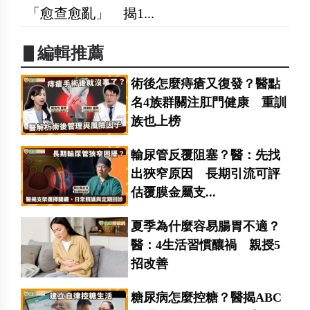
「愈查愈亂」 揭1...
▋編輯推薦
術後怎麼痔瘡又復發？醫點
名4族群關注肛門健康 重訓
族也上榜
輸尿管反覆阻塞？醫：先找
出狹窄原因 長期引流可評
估覆膜金屬支...
夏季為什麼容易腸胃不適？
醫：4生活習慣釀禍 親授5
招改善
糖尿病怎麼控糖？醫揭ABC