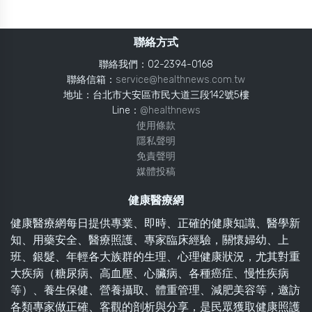
聯絡方式
聯絡我們：02-2394-0168
聯絡信箱：
service@healthnews.com.tw
地址：台北市大安區市民大道三段142號5樓
Line：
@healthnews
使用條款
隱私聲明
免責聲明
媒體投稿
健康醫療網
健康醫療網每日提供專業、即時、正確的健康知識、醫學新
知、用藥安全、醫療照護、專家臨床經驗，關懷婦幼、上
班、銀髮、年輕各大族群的生理、心理健康狀況，尤其對重
大疾病（糖尿病、高血壓、心臟病、各種癌症、慢性疾病
等）、養生保健、營養攝取、體重管理、減肥美容等，邀訪
各類專家做正確、客觀的剖析與分享，是民眾獲取健康照護