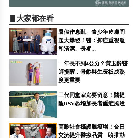
▋大家都在看
暑假作息亂、青少年皮膚問
題大爆發！醫：抑痘重視溫
和清潔、長期...
一年長不到4公分？黃玉齡醫
師提醒：骨齡與生長板成熟
度更重要
三代同堂家庭要留意！醫提
醒RSV恐增加長者重症風險
高齡社會攝護腺癌增！台日
交流提升醫療品質 盼推動