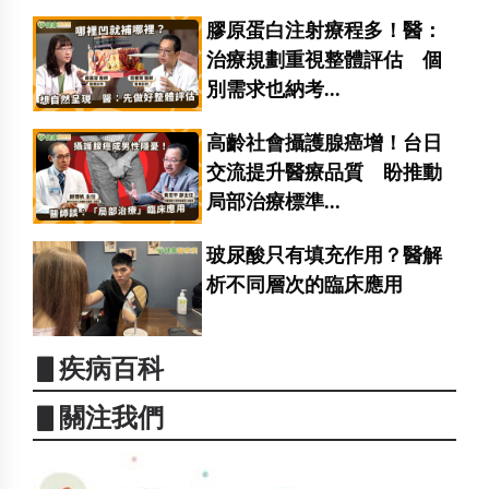
膠原蛋白注射療程多！醫：
治療規劃重視整體評估 個
別需求也納考...
高齡社會攝護腺癌增！台日
交流提升醫療品質 盼推動
局部治療標準...
玻尿酸只有填充作用？醫解
析不同層次的臨床應用
▋疾病百科
▋關注我們