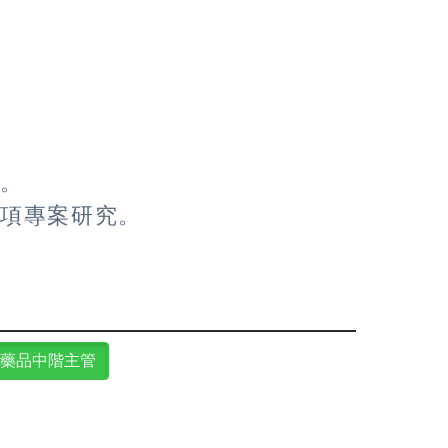
。
會。
各項專案研究。
藥品中階主管