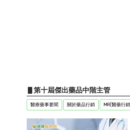
▋第十屆傑出藥品中階主管
醫療藥事要聞
關於藥品行銷
MR(醫藥行銷