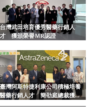
台灣武田培育優秀醫藥行銷人
才 獲頒榮譽ＭR認證
臺灣阿斯特捷利康公司積極培養
醫藥行銷人才 簡劭庭總裁獲...