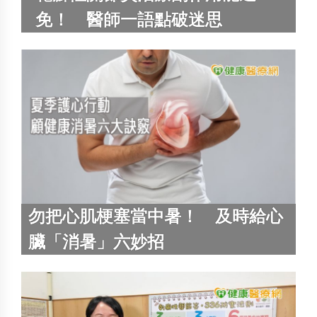
免！ 醫師一語點破迷思
勿把心肌梗塞當中暑！ 及時給心
臟「消暑」六妙招