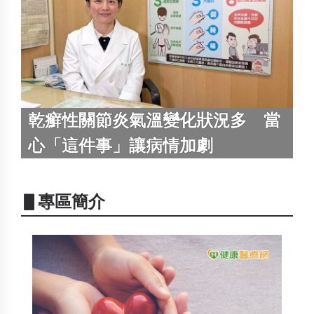
乾癬性關節炎氣溫變化狀況多 當
心「這件事」讓病情加劇
▋專區簡介