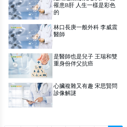
罹患B肝 人生一樣是彩色
的
林口長庚一般外科 李威震
醫師
是醫師也是兒子 王瑞和雙
重身份伴父抗癌
心臟複雜又有趣 宋思賢問
診像解謎