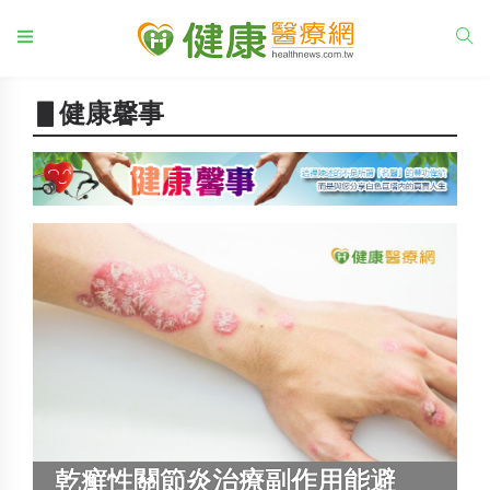
▋健康馨事
乾癬性關節炎治療副作用能避