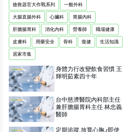
搶救器官大作戰系列
一般外科
大腸直腸外科
心臟科
胃腸內科
肝膽腸胃科
消化內科
營養師
職場健康
皮膚科
用藥安全
骨科
復健
生活知識
居家市集
身體力行改變飲食習慣 王
輝明茹素四十年
台中慈濟醫院內科部主任
兼肝膽腸胃科主任 林忠義
醫師
定期追蹤,放寬心胸,r即使