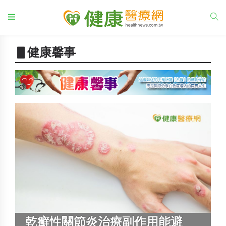
▋健康馨事
乾癬性關節炎治療副作用能避