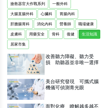
搶救器官大作戰系列
一般外科
大腸直腸外科
心臟科
胃腸內科
肝膽腸胃科
消化內科
營養師
職場健康
皮膚科
用藥安全
骨科
復健
生活知識
居家市集
改善聽力障礙、聽力受
損 助聽器並非唯一選擇
美台研究發現 可攜式腦
機儀可偵測青光眼
面對化療 瞭解越多越不