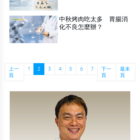
中秋烤肉吃太多 胃腸消
化不良怎麼辦？
上一
1
2
3
4
5
6
7
下一
最末
頁
頁
頁