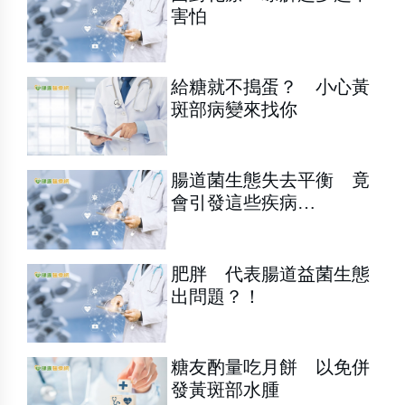
害怕
給糖就不搗蛋？ 小心黃
斑部病變來找你
腸道菌生態失去平衡 竟
會引發這些疾病…
肥胖 代表腸道益菌生態
出問題？！
糖友酌量吃月餅 以免併
發黃斑部水腫