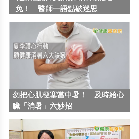
免！ 醫師一語點破迷思
勿把心肌梗塞當中暑！ 及時給心
臟「消暑」六妙招