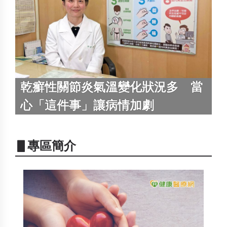
乾癬性關節炎氣溫變化狀況多 當
心「這件事」讓病情加劇
▋專區簡介