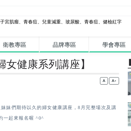
子宮肌瘤
、
青春痘
、
兒童減重
、
玻尿酸
、
青春痘
、
健檢紅字
衛教專區
品牌專區
學會專區
婦女健康系列講座】
+
姐妹妹們期待以久的婦女健康講座，8月完整場次及講
一起來報名喔 ^0^