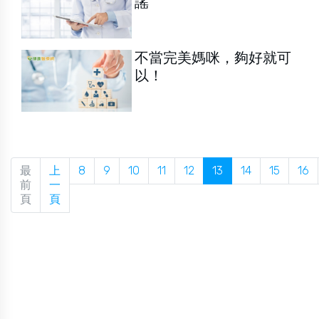
謠
不當完美媽咪，夠好就可
以！
最
上
8
9
10
11
12
13
14
15
16
前
一
頁
頁