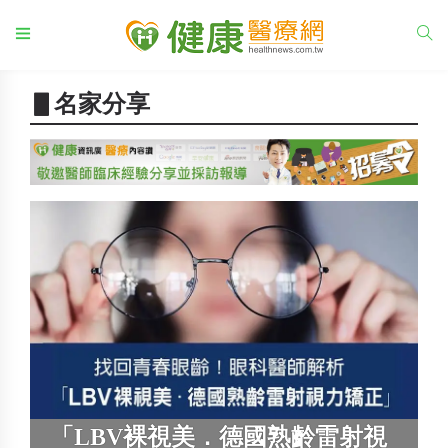
▋名家分享
「LBV裸視美．德國熟齡雷射視