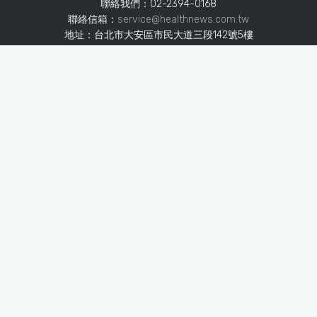
聯絡我們：02-2394-0168
聯絡信箱：
service@healthnews.com.tw
地址：台北市大安區市民大道三段142號5樓
Line：
@healthnews
使用條款
隱私聲明
免責聲明
媒體投稿
健康醫療網
健康醫療網每日提供專業、即時、正確的健康知識、醫學新
知、用藥安全、醫療照護、專家臨床經驗，關懷婦幼、上
班、銀髮、年輕各大族群的生理、心理健康狀況，尤其對重
大疾病（糖尿病、高血壓、心臟病、各種癌症、慢性疾病
等）、養生保健、營養攝取、體重管理、減肥美容等，邀訪
各類專家做正確、客觀的剖析與分享，是民眾獲取健康照護
的最佳資訊平台。