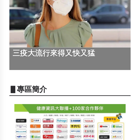
三疫大流行來得又快又猛
▋專區簡介