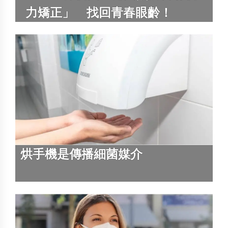
力矯正」 找回青春眼齡！
烘手機是傳播細菌媒介