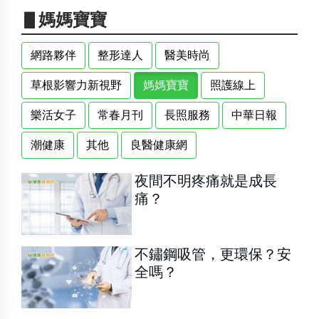
▋媽媽寶寶
網路夥伴
整形達人
醫美時尚
草根影響力新視野
媽媽寶寶
照護線上
樂活女子
常春月刊
長照服務
中華日報
潮健康
其他
良醫健康網
夜間不明疼痛就是成長
痛？
不鏽鋼吸管，更環保？安
全嗎？