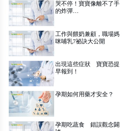
哭不停！寶寶像離不了手
的炸彈…
工作與餵奶兼顧，職場媽
咪哺乳7祕訣大公開
出現這些症狀 寶寶恐提
早報到！
孕期如何用藥才安全？
孕期吃蔬食 錯誤觀念闢