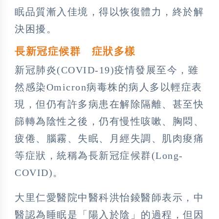
眠品質漸入佳境，得以恢復體力，終於解
決困擾。
長新冠症候群 症狀多樣
新冠肺炎(COVID-19)疫情發展至今，雖
然感染Omicron病毒株的病人多以輕症表
現，但仍有許多病患在解除隔離、甚至快
篩轉為陰性之後，仍有慢性咳嗽、胸悶、
疲倦、腦霧、失眠、月經失調、肌肉痠痛
等症狀，統稱為長新冠症候群(Long-
COVID)。
大里仁愛醫院中醫科洪怡錂醫師表示，中
醫認為睡眠是「陽入於陰」的過程，但因