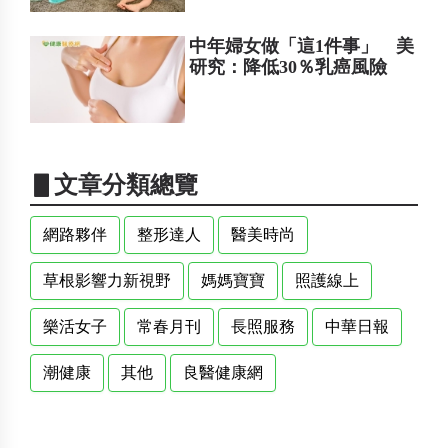
中年婦女做「這1件事」 美
研究：降低30％乳癌風險
▋文章分類總覽
網路夥伴
整形達人
醫美時尚
草根影響力新視野
媽媽寶寶
照護線上
樂活女子
常春月刊
長照服務
中華日報
潮健康
其他
良醫健康網