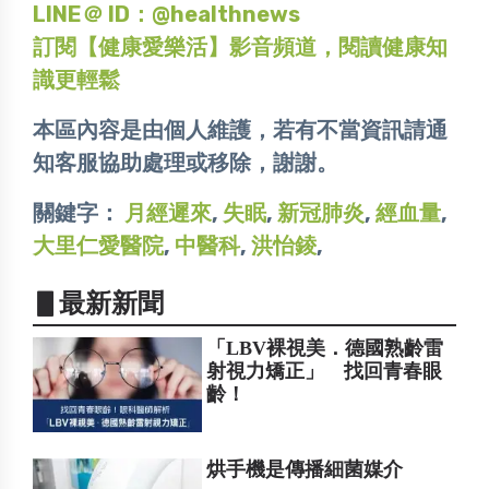
LINE＠ ID：@healthnews
訂閱【健康愛樂活】影音頻道，閱讀健康知
識更輕鬆
本區內容是由個人維護，若有不當資訊請通
知客服協助處理或移除，謝謝。
關鍵字：
月經遲來
,
失眠
,
新冠肺炎
,
經血量
,
大里仁愛醫院
,
中醫科
,
洪怡錂
,
▋最新新聞
「LBV裸視美．德國熟齡雷
射視力矯正」 找回青春眼
齡！
烘手機是傳播細菌媒介