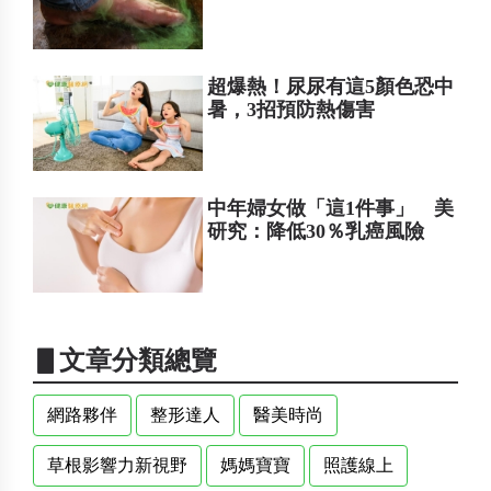
超爆熱！尿尿有這5顏色恐中
暑，3招預防熱傷害
中年婦女做「這1件事」 美
研究：降低30％乳癌風險
▋文章分類總覽
網路夥伴
整形達人
醫美時尚
草根影響力新視野
媽媽寶寶
照護線上