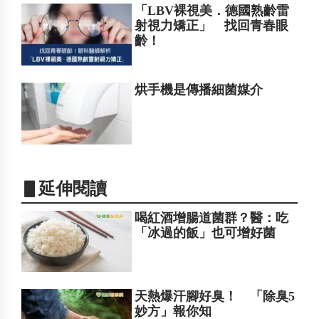
「LBV裸視美．德國熟齡雷
射視力矯正」 找回青春眼
齡！
烘手機是傳播細菌媒介
▋延伸閱讀
喝紅酒增腸道菌群？醫：吃
「冰過的飯」也可增好菌
天熱爆汗腳好臭！ 「除臭5
妙方」報你知