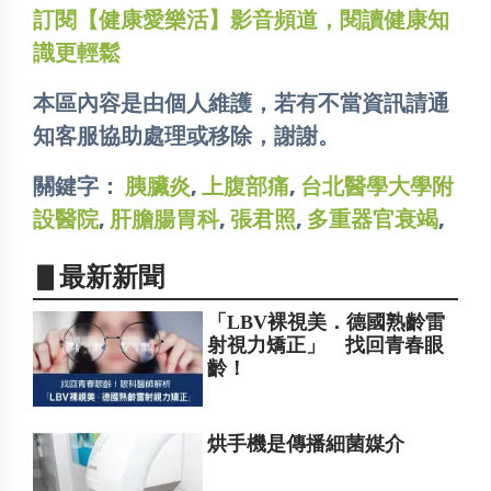
訂閱【健康愛樂活】影音頻道，閱讀健康知
識更輕鬆
本區內容是由個人維護，若有不當資訊請通
知客服協助處理或移除，謝謝。
關鍵字：
胰臟炎
,
上腹部痛
,
台北醫學大學附
設醫院
,
肝膽腸胃科
,
張君照
,
多重器官衰竭
,
▋最新新聞
「LBV裸視美．德國熟齡雷
射視力矯正」 找回青春眼
齡！
烘手機是傳播細菌媒介