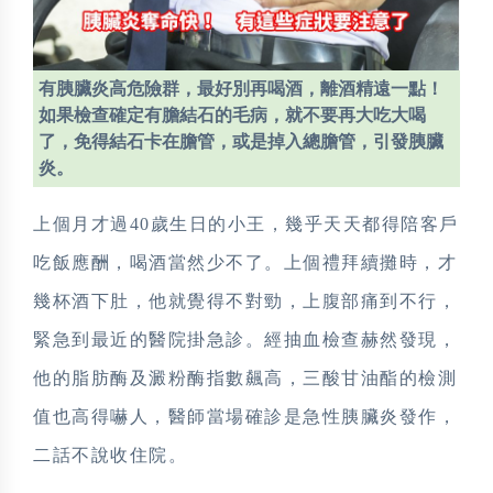
有胰臟炎高危險群，最好別再喝酒，離酒精遠一點！
如果檢查確定有膽結石的毛病，就不要再大吃大喝
了，免得結石卡在膽管，或是掉入總膽管，引發胰臟
炎。
上個月才過
40
歲生日的小王，幾乎天天都得陪客戶
吃飯應酬，喝酒當然少不了。上個禮拜續攤時，才
幾杯酒下肚，他就覺得不對勁，上腹部痛到不行，
緊急到最近的醫院掛急診。經抽血檢查赫然發現，
他的脂肪酶及澱粉酶指數飆高，三酸甘油酯的檢測
值也高得嚇人，醫師當場確診是急性胰臟炎發作，
二話不說收住院。