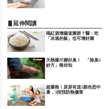
▋延伸閱讀
喝紅酒增腸道菌群？醫：吃
「冰過的飯」也可增好菌
天熱爆汗腳好臭！ 「除臭5
妙方」報你知
超爆熱！尿尿有這5顏色恐中
暑，3招預防熱傷害