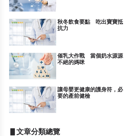
秋冬飲食要點 吃出寶寶抵
抗力
催乳大作戰 當個奶水源源
不絕的媽咪
讓母嬰更健康的護身符，必
要的產前健檢
▋文章分類總覽