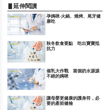
▋延伸閱讀
孕媽咪‧火鍋、燒烤、尾牙健
康吃
秋冬飲食要點 吃出寶寶抵
抗力
催乳大作戰 當個奶水源源
不絕的媽咪
讓母嬰更健康的護身符，必
要的產前健檢