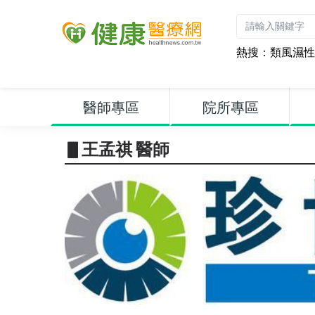
熱搜：
類風濕性
醫師專區
院所專區
▋王孟祺 醫師