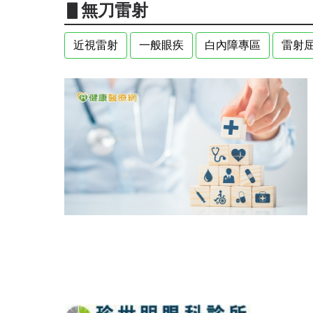
▋無刀雷射
近視雷射
一般眼疾
白內障專區
雷射