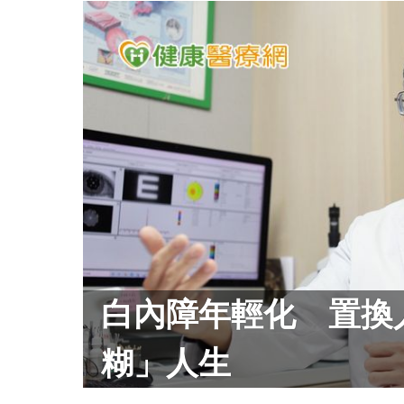
白內障年輕化 置換
糊」人生