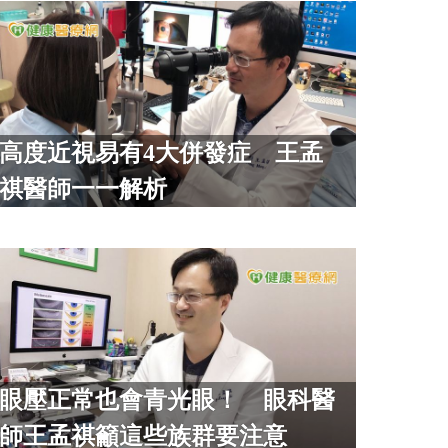
高度近視易有4大併發症 王孟
祺醫師一一解析
眼壓正常也會青光眼！ 眼科醫
師王孟祺籲這些族群要注意