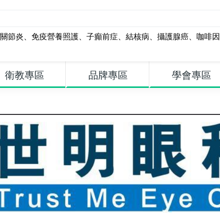
關節炎
、
免疫營養照護
、
子癲前症
、
結核病
、
攝護腺癌
、
咖啡因
衛教專區
品牌專區
學會專區