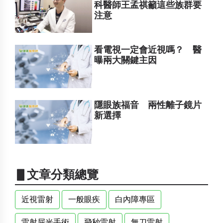
科醫師王孟祺籲這些族群要
注意
看電視一定會近視嗎？ 醫
曝兩大關鍵主因
隱眼族福音 兩性離子鏡片
新選擇
▋文章分類總覽
近視雷射
一般眼疾
白內障專區
雷射屈光手術
飛秒雷射
無刀雷射