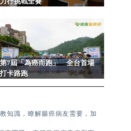
力行挑戰全賽
第7屆「為癌而跑」 全台首場
打卡路跑
教知識，瞭解腸癌病友需要，加