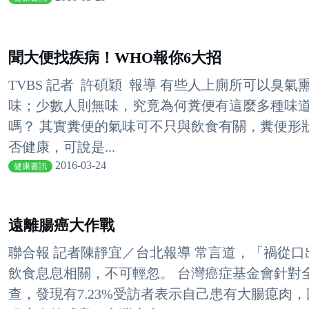
聞大便找疾病！WHO報你6大招
TVBS 記者 許碩穎 報導 有些人上廁所可以臭
味；少數人則無味，究竟為何糞便有這麼多種味
嗎？ 其實糞便的氣味可不只與飲食有關，糞便形
否健康，可說是...
2016-03-24
健康書訊
遠離腸癌大作戰
聯合報 記者陳靜宜／台北報導 常言道，「禍從
飲食息息相關，不可輕忽。 台灣癌症基金會針對全台
查，發現有7.23%受訪者表示自己患有大腸瘜肉