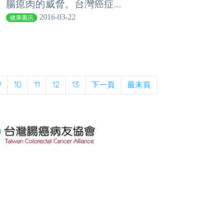
腸瘜肉的威脅。台灣癌症...
2016-03-22
健康書訊
9
10
11
12
13
下一頁
最末頁