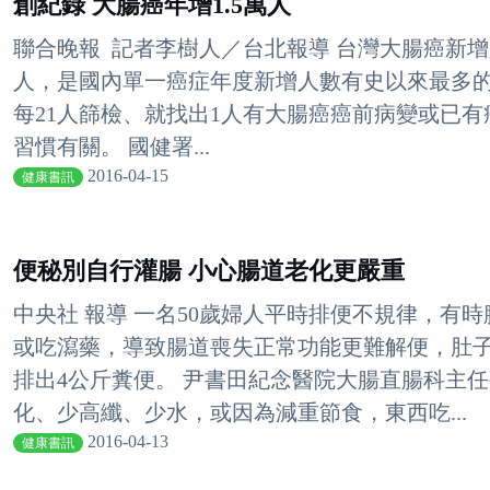
創紀錄 大腸癌年增1.5萬人
聯合晚報 記者李樹人／台北報導 台灣大腸癌新增人
人，是國內單一癌症年度新增人數有史以來最多的
每21人篩檢、就找出1人有大腸癌癌前病變或已
習慣有關。 國健署...
2016-04-15
健康書訊
便秘別自行灌腸 小心腸道老化更嚴重
中央社 報導 一名50歲婦人平時排便不規律，有
或吃瀉藥，導致腸道喪失正常功能更難解便，肚
排出4公斤糞便。 尹書田紀念醫院大腸直腸科主
化、少高纖、少水，或因為減重節食，東西吃...
2016-04-13
健康書訊