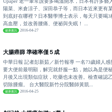
Upaper 老一輩常說要多喝溫開水，日本有許多
陽菜、米倉涼子、深田恭子等，而日本近來更有
到底好在哪裡？日本醫學博士表示，每天只要喝3
高血壓，並改善腰痛、便祕與失眠！ ...
2016-04-27
健康書訊
大腸癌篩 準確率僅５成
中華日報 記者彭新茹／新竹報導 一名73歲婦人
要大便前最明顯，解完就舒服一點，她以為是便秘
月後又出現類似症狀，吃藥也未改善。檢查確認乙
切除腫瘤。 台大醫院新竹分院醫師黃凱...
2016-04-25
健康書訊