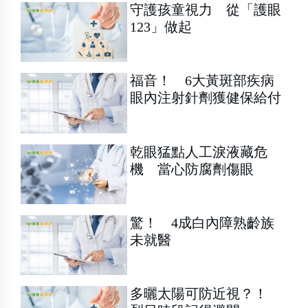
守護孩童視力 從「護眼
123」做起
福音！ 6大黃斑部疾病
眼內注射針劑獲健保給付
乾眼猛點人工淚液藏危
機 當心防腐劑傷眼
驚！ 4成白內障熟齡族
未就醫
多曬太陽可防近視？！