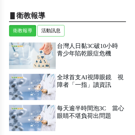
▋衛教報導
衛教報導
活動訊息
台灣人日黏3C破10小時
青少年陷乾眼症危機
全球首支AI視障眼鏡 視
障者「一指」讀資訊
每天逾半時間泡3C 當心
眼睛不堪負荷出問題