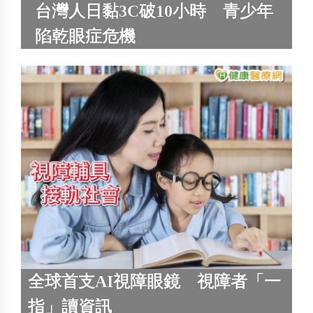
台灣人日黏3C破10小時 青少年
陷乾眼症危機
全球首支AI視障眼鏡 視障者「一
指」讀資訊