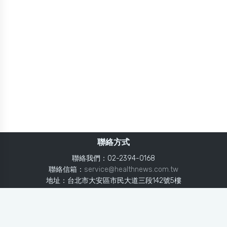
聯絡方式
聯絡我們：02-2394-0168
聯絡信箱：
service@healthnews.com.tw
地址：台北市大安區市民大道三段142號5樓
Line：
@healthnews
使用條款
隱私聲明
免責聲明