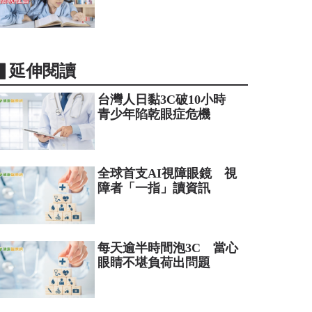
▋延伸閱讀
台灣人日黏3C破10小時
青少年陷乾眼症危機
全球首支AI視障眼鏡 視
障者「一指」讀資訊
每天逾半時間泡3C 當心
眼睛不堪負荷出問題