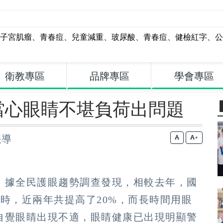
子宮肌瘤
、
青春痘
、
兒童減重
、
玻尿酸
、
青春痘
、
健檢紅字
、
公
衛教專區
品牌專區
學會專區
當心眼睛不堪負荷出問題
報導
+
！據全民護眼趨勢調查發現，相較去年，國
小時，近兩年共提高了20%，而長時間用眼
自覺眼睛出現不適，眼睛健康已出現明顯警