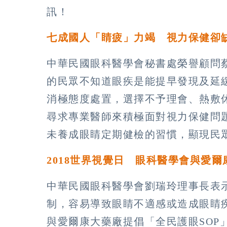
訊！
七成國人「睛疲」力竭
視力保健卻
中華民國眼科醫學會秘書處榮譽顧問
的民眾不知道眼疾是能提早發現及延
消極態度處置，選擇不予理會、熱敷
尋求專業醫師來積極面對視力保健問
未養成眼睛定期健檢的習慣，顯現民
2018
世界視覺日
眼科醫學會與愛爾
中華民國眼科醫學會劉瑞玲理事長表
制，容易導致眼睛不適感或造成眼睛
與愛爾康大藥廠提倡「全民護眼SOP」：