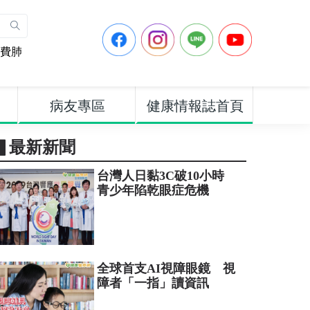
費肺
病友專區
健康情報誌首頁
▋最新新聞
台灣人日黏3C破10小時
青少年陷乾眼症危機
全球首支AI視障眼鏡 視
障者「一指」讀資訊