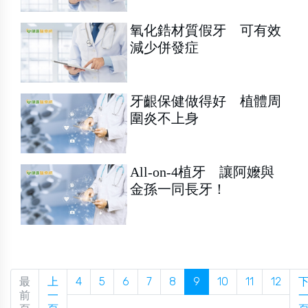
氧化鋯材質假牙 可有效
減少併發症
牙齦保健做得好 植體周
圍炎不上身
All-on-4植牙 讓阿嬤與
金孫一同長牙！
最
上
4
5
6
7
8
9
10
11
12
前
一