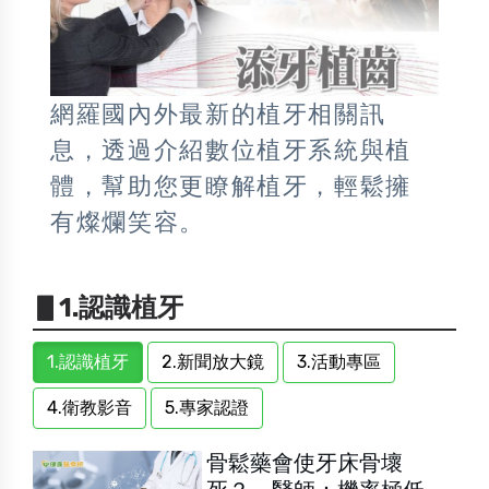
網羅國內外最新的植牙相關訊
息，透過介紹數位植牙系統與植
體，幫助您更瞭解植牙，輕鬆擁
有燦爛笑容。
▋1.認識植牙
1.認識植牙
2.新聞放大鏡
3.活動專區
4.衛教影音
5.專家認證
骨鬆藥會使牙床骨壞