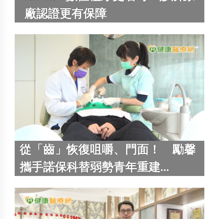
廠認證更有保障
從「齒」恢復咀嚼、門面！ 勵馨
攜手諾保科替弱勢青年重建...