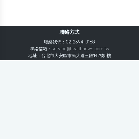
聯絡方式
聯絡我們：02-2394-0168
聯絡信箱：
service@healthnews.com.tw
地址：台北市大安區市民大道三段142號5樓
Line：
@healthnews
使用條款
隱私聲明
免責聲明
媒體投稿
健康醫療網
健康醫療網每日提供專業、即時、正確的健康知識、醫學新
知、用藥安全、醫療照護、專家臨床經驗，關懷婦幼、上
班、銀髮、年輕各大族群的生理、心理健康狀況，尤其對重
大疾病（糖尿病、高血壓、心臟病、各種癌症、慢性疾病