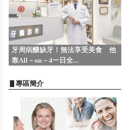
牙周病釀缺牙！無法享受美食 他
靠All－on－4一日全...
▋專區簡介