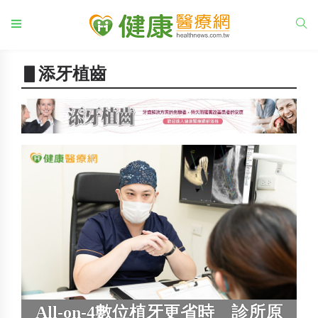
▋添牙植齒
All-on-4數位植牙更省時 診所原