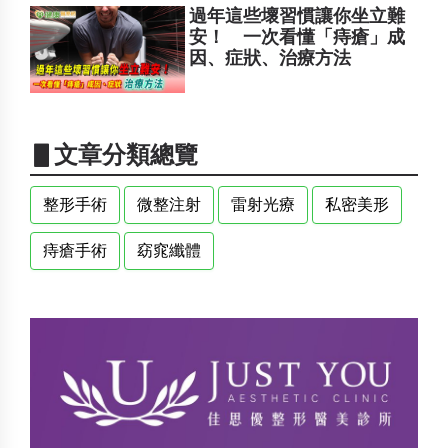
過年這些壞習慣讓你坐立難
安！ 一次看懂「痔瘡」成
因、症狀、治療方法
▋文章分類總覽
整形手術
微整注射
雷射光療
私密美形
痔瘡手術
窈窕纖體