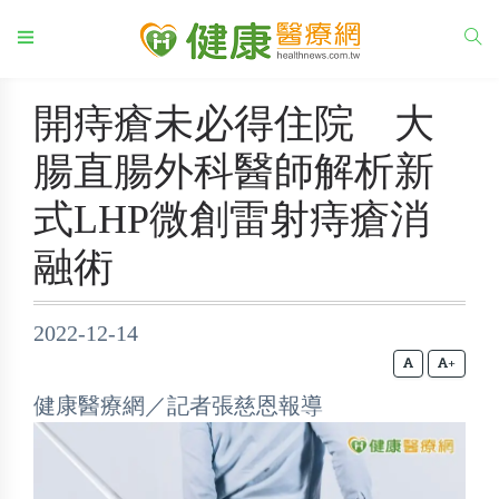
開痔瘡未必得住院 大
腸直腸外科醫師解析新
式LHP微創雷射痔瘡消
融術
2022-12-14
+
健康醫療網／記者張慈恩報導