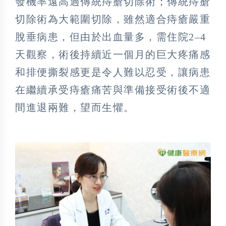
發機率遠高過傳統痔瘡切除術；傳統痔瘡
切除術為大範圍切除，雖然適合痔瘡嚴重
脫垂病患，但由於出血量多，需住院2–4
天觀察，術後持續近一個月的巨大疼痛感
和排便撕裂感更是令人難以忍受，讓病患
在繼續承受痔瘡痛苦與準備接受術後不適
間進退兩難，望而生懼。