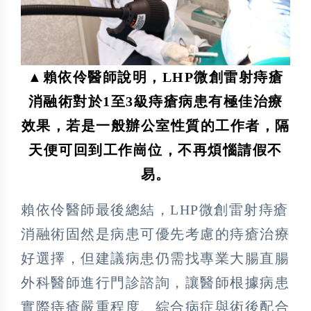
▲賴依伶醫師說明，LHP微創雷射痔瘡
消融術對於1至3級痔瘡病患有極佳治療
效果，若是一般辦公室性質的工作者，隔
天便可回到工作崗位，不再煩惱請假不
易。
賴依伶醫師最後總結，LHP微創雷射痔瘡
消融術固然是病患可優先考慮的痔瘡治療
好選擇，但建議病患仍需找專業大腸直腸
外科醫師進行門診諮詢，讓醫師根據病患
實際痔瘡嚴重程度、綜合病症與術後配合