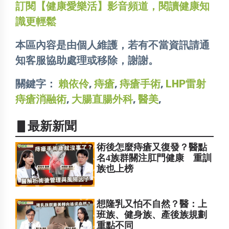
訂閱【健康愛樂活】影音頻道，閱讀健康知
識更輕鬆
本區內容是由個人維護，若有不當資訊請通
知客服協助處理或移除，謝謝。
關鍵字：
賴依伶
,
痔瘡
,
痔瘡手術
,
LHP雷射
痔瘡消融術
,
大腸直腸外科
,
醫美
,
▋最新新聞
術後怎麼痔瘡又復發？醫點
名4族群關注肛門健康 重訓
族也上榜
想隆乳又怕不自然？醫：上
班族、健身族、產後族規劃
重點不同