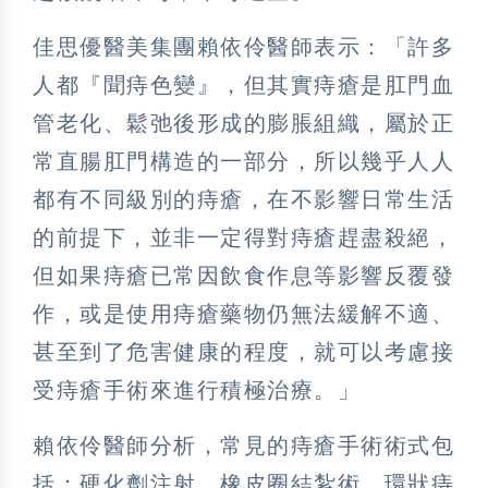
佳思優醫美集團賴依伶醫師表示：「許多
人都『聞痔色變』，但其實痔瘡是肛門血
管老化、鬆弛後形成的膨脹組織，屬於正
常直腸肛門構造的一部分，所以幾乎人人
都有不同級別的痔瘡，在不影響日常生活
的前提下，並非一定得對痔瘡趕盡殺絕，
但如果痔瘡已常因飲食作息等影響反覆發
作，或是使用痔瘡藥物仍無法緩解不適、
甚至到了危害健康的程度，就可以考慮接
受痔瘡手術來進行積極治療。」
賴依伶醫師分析，常見的痔瘡手術術式包
括：硬化劑注射、橡皮圈結紮術、環狀痔