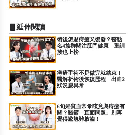
▋延伸閱讀
術後怎麼痔瘡又復發？醫點
名4族群關注肛門健康 重訓
族也上榜
痔瘡手術不是做完就結束！
醫解析術後恢復歷程 出血2
狀況屬異常
6旬婦貧血常暈眩竟與痔瘡有
關？醫籲「直面問題」別再
覺得尷尬難啟齒！