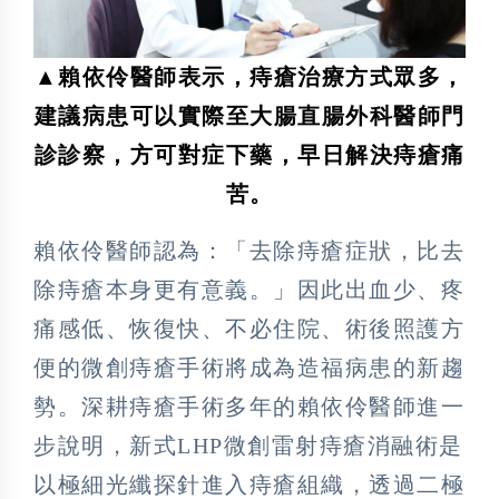
▲賴依伶醫師表示，痔瘡治療方式眾多，
建議病患可以實際至大腸直腸外科醫師門
診診察，方可對症下藥，早日解決痔瘡痛
苦。
賴依伶醫師認為：「去除痔瘡症狀，比去
除痔瘡本身更有意義。」因此出血少、疼
痛感低、恢復快、不必住院、術後照護方
便的微創痔瘡手術將成為造福病患的新趨
勢。深耕痔瘡手術多年的賴依伶醫師進一
步說明，新式LHP微創雷射痔瘡消融術是
以極細光纖探針進入痔瘡組織，透過二極