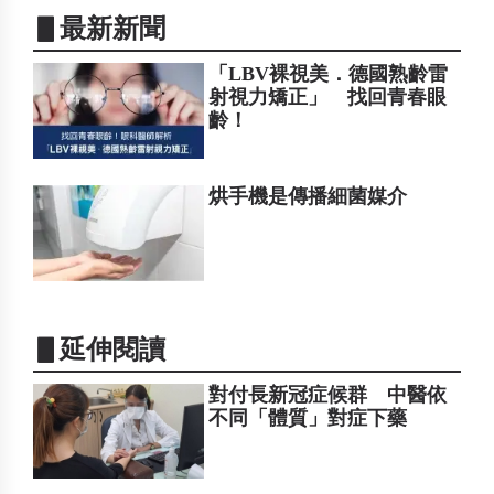
▋最新新聞
「LBV裸視美．德國熟齡雷
射視力矯正」 找回青春眼
齡！
烘手機是傳播細菌媒介
▋延伸閱讀
對付長新冠症候群 中醫依
不同「體質」對症下藥