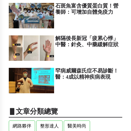
石斑魚富含優質蛋白質！營
養師：可增加自體免疫力
解隔後長新冠「疲累心悸」
中醫：針灸、中藥緩解症狀
罕病威爾森氏症不易診斷！
醫：4成以精神疾病表現
▋文章分類總覽
網路夥伴
整形達人
醫美時尚