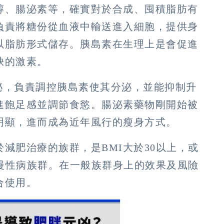
醇、腸泌素等，確實對於合成、囤積脂肪有
負責將糖份從血液中輸送進入細胞，提供身
以脂肪形式儲存。胰島素在生理上是會促進
缺的激素。
分泌，負責調控胰島素使其分泌，並能抑制升
進飽足感並調節食慾。腸泌素藥物剛開始被
明顯，進而成為近年風行的瘦身方式。
減肥治療的族群，是BMI大於30以上，或
等慢性病族群。在一般族群身上的效果及風險
合使用。