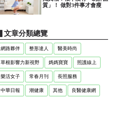
質」！ 做對3件事才會瘦
▋文章分類總覽
網路夥伴
整形達人
醫美時尚
草根影響力新視野
媽媽寶寶
照護線上
樂活女子
常春月刊
長照服務
中華日報
潮健康
其他
良醫健康網