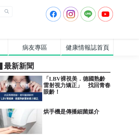
病友專區
健康情報誌首頁
▋最新新聞
「LBV裸視美．德國熟齡
雷射視力矯正」 找回青春
眼齡！
烘手機是傳播細菌媒介