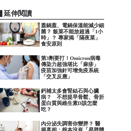
▋延伸閱讀
蓋鍋蓋、電鍋保溫能減少細
菌？ 飯菜不能放超過「1小
時」？ 專家揭「隔夜菜」
食安原則
第3劑要打！Omicron病毒
傳染力超強堪比「麻疹」
疫苗加強針可增免疫系統
「交叉反應」
鈣補太多會腎結石與心臟
病？ 不想提早骨鬆、骨折
蛋白質與維生素D該怎麼
吃？
內分泌失調害你變胖？ 醫
揭真相：根本沒有「易胖體