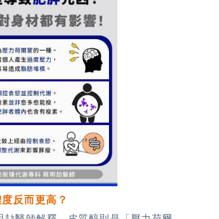
濃度反而更高？
明劼醫師解釋，皮質醇則是「壓力荷爾