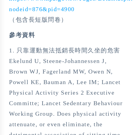
nodeid=876&pid=4900
（包含長短版問卷）
參考資料
1. 只靠運動無法抵銷長時間久坐的危害
Ekelund U, Steene-Johannessen J,
Brown WJ, Fagerland MW, Owen N,
Powell KE, Bauman A, Lee IM; Lancet
Physical Activity Series 2 Executive
Committe; Lancet Sedentary Behaviour
Working Group. Does physical activity
attenuate, or even eliminate, the
detrimental association of sitting time