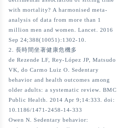
with mortality? A harmonised meta-
analysis of data from more than 1
million men and women. Lancet. 2016
Sep 24;388(10051):1302-10.
2. 長時間坐著健康危機多
de Rezende LF, Rey-López JP, Matsudo
VK, do Carmo Luiz O. Sedentary
behavior and health outcomes among
older adults: a systematic review. BMC
Public Health. 2014 Apr 9;14:333. doi:
10.1186/1471-2458-14-333
Owen N. Sedentary behavior: