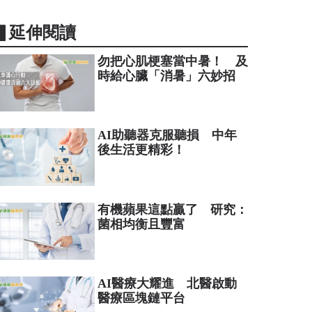
▋延伸閱讀
勿把心肌梗塞當中暑！ 及
時給心臟「消暑」六妙招
AI助聽器克服聽損 中年
後生活更精彩！
有機蘋果這點贏了 研究：
菌相均衡且豐富
AI醫療大耀進 北醫啟動
醫療區塊鏈平台