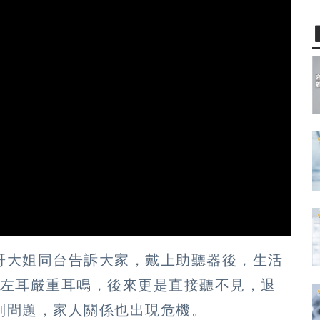
哥大姐同台告訴大家，戴上助聽器後，生活
然左耳嚴重耳鳴，後來更是直接聽不見，退
到問題，家人關係也出現危機。