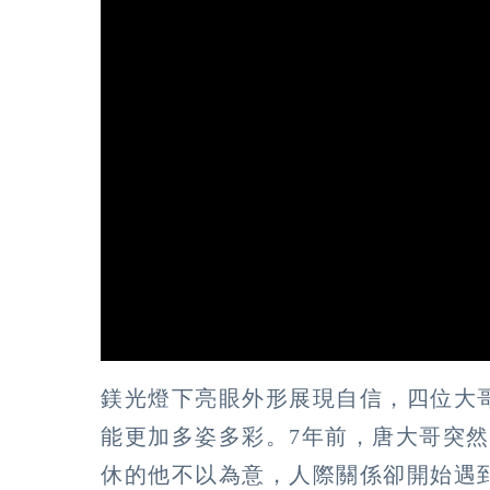
鎂光燈下亮眼外形展現自信，四位大
能更加多姿多彩。7年前，唐大哥突
休的他不以為意，人際關係卻開始遇