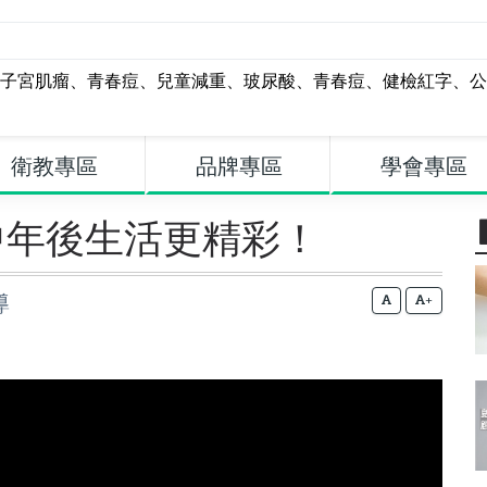
子宮肌瘤
、
青春痘
、
兒童減重
、
玻尿酸
、
青春痘
、
健檢紅字
、
公
衛教專區
品牌專區
學會專區
中年後生活更精彩！
導
+