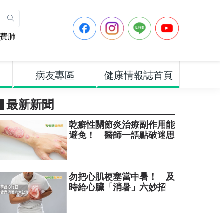
費肺
病友專區
健康情報誌首頁
▋最新新聞
乾癬性關節炎治療副作用能
避免！ 醫師一語點破迷思
勿把心肌梗塞當中暑！ 及
時給心臟「消暑」六妙招