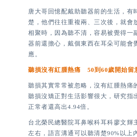
唐大哥回憶配戴助聽器前的生活，有
楚，他們往往重複兩、三次後，就會
相聚時，因為聽不清，容易被覺得一
器前還擔心，戴個東西在耳朵可能會
應。
聽損沒有紅腫熱痛
50
到
60
歲開始留
聽損其實常常被忽略，沒有紅腫熱痛的
聽損沒矯正對生活影響很大，研究指
正常者還高出4.94倍。
台北榮民總醫院耳鼻喉科耳科廖文輝主
左右，語言溝通可以聽清楚90%以上