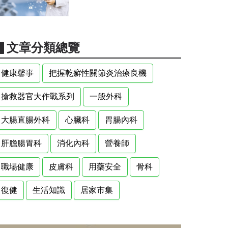
▋文章分類總覽
健康馨事
把握乾癬性關節炎治療良機
搶救器官大作戰系列
一般外科
大腸直腸外科
心臟科
胃腸內科
肝膽腸胃科
消化內科
營養師
職場健康
皮膚科
用藥安全
骨科
復健
生活知識
居家市集