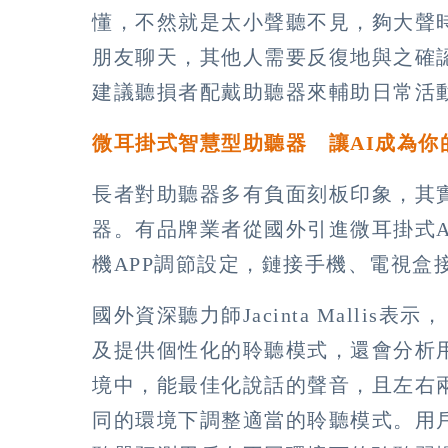
懂，不然就是太小聲聽不見，夠大聲
朋友聊天，其他人需要反復地與之確
建議聽損者配戴助聽器來輔助日常活
微耳掛式智慧型助聽器 讓
AI
成為你
長者對助聽器多有負面刻板印象，其
器。有品牌業者從國外引進微耳掛式
機APP調節設定，鏈接手機、電視盒
國外資深聽力師Jacinta Mallis
及提供個性化的聆聽模式，還會分析
境中，能最佳化說話的聲音，且左右
同的環境下調整適當的聆聽模式。用戶越