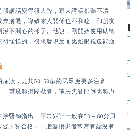
時候講話變得很大聲，家人講話都聽不清
放棄溝通，導致家人關係也不和睦；和朋友
副漠不關心的樣子。他說，剛開始使用助聽
覺得怪怪的，後來發現反而比戴眼鏡還能適
意
症狀，尤其50-60歲的民眾更要多注意，
出，重度聽損障礙者，罹患失智比例比聽力
治醫師指出，平常對話一般在50－60分貝
內容才算合格，一般聽損患者常常有聽沒有