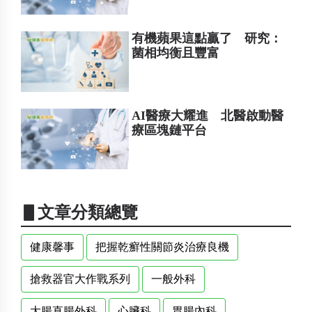
有機蘋果這點贏了 研究：
菌相均衡且豐富
AI醫療大耀進 北醫啟動醫
療區塊鏈平台
▋文章分類總覽
健康馨事
把握乾癬性關節炎治療良機
搶救器官大作戰系列
一般外科
大腸直腸外科
心臟科
胃腸內科